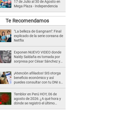
17 de Julio al 30 de Agosto en
Mega Plaza - Independencia
Te Recomendamos
"La belleza de Gangnam": Final
explicado de la serie coreana de
Netflix
Exponen NUEVO VIDEO donde
Naldy Saldaña es tomada por
sorpresa por César Sánchez y
ella evidencia su REACCIÓN: Le
agarró la mano
¡Atención afiliados! SIS otorga
beneficio económico y así
puedes consultar con tu DNI si
te corresponde
Temblor en Perú HOY, 06 de
agosto de 2026: ¿A qué hora y
dónde se registró el último
sismo, según IGP?