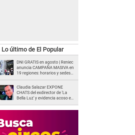
Lo último de El Popular
DNI GRATIS en agosto | Reniec
anuncia CAMPAÑA MASIVA en
19 regiones: horarios y sedes
oficiales
Claudia Salazar EXPONE
CHATS del exdirector de 'La
Bella Luz' y evidencia acoso e
insistencia: "Vas a estar
conmigo, no pasa nada"