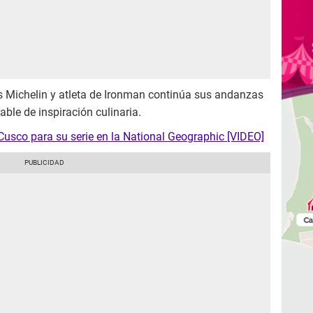
as Michelin y atleta de Ironman continúa sus andanzas
le de inspiración culinaria.
sco para su serie en la National Geographic [VIDEO]