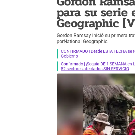
Gordon Ramsa
para su serie 
Geographic [V
Gordon Ramsay inició su primera tra
porNational Geographic.
CONFIRMADO | Desde ESTA FECHA se reab
Gobierno
Confirmado | ¡Sequía DE 1 SEMANA en Li
52 sectores afectados SIN SERVICIO