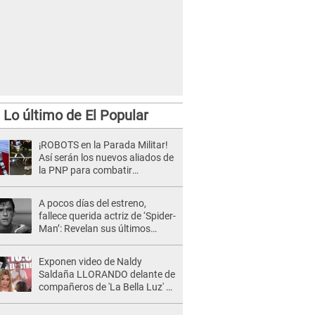
Lo último de El Popular
¡ROBOTS en la Parada Militar!
Así serán los nuevos aliados de
la PNP para combatir
emergencias y apoyar
patrullajes
A pocos días del estreno,
fallece querida actriz de ‘Spider-
Man’: Revelan sus últimos
momentos de vida
Exponen video de Naldy
Saldaña LLORANDO delante de
compañeros de 'La Bella Luz' y
director denunciado: "La gente
que te da de comer"