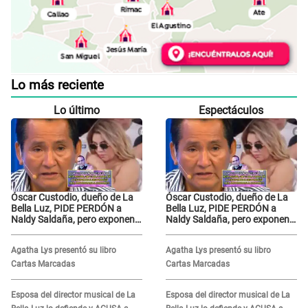
Lo más reciente
Lo último
Espectáculos
Óscar Custodio, dueño de La
Óscar Custodio, dueño de La
Bella Luz, PIDE PERDÓN a
Bella Luz, PIDE PERDÓN a
Naldy Saldaña, pero exponen
Naldy Saldaña, pero exponen
audio donde le reclama por
audio donde le reclama por
VIDEOS: "No hay necesidad de
VIDEOS: "No hay necesidad de
Agatha Lys presentó su libro
Agatha Lys presentó su libro
grabar"
grabar"
Cartas Marcadas
Cartas Marcadas
Esposa del director musical de La
Esposa del director musical de La