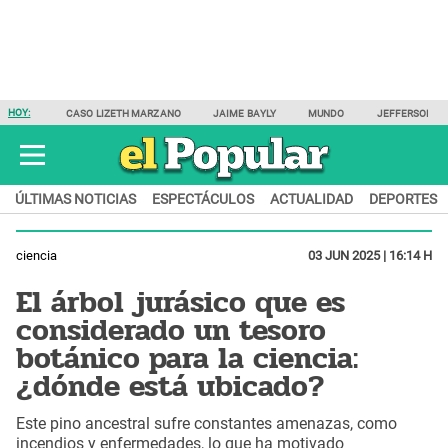
HOY:
CASO LIZETH MARZANO
JAIME BAYLY
MUNDO
JEFFERSON F
ÚLTIMAS NOTICIAS
ESPECTÁCULOS
ACTUALIDAD
DEPORTES
ciencia
03 JUN 2025 | 16:14 H
El árbol jurásico que es
considerado un tesoro
botánico para la ciencia:
¿dónde está ubicado?
Este pino ancestral sufre constantes amenazas, como
incendios y enfermedades, lo que ha motivado