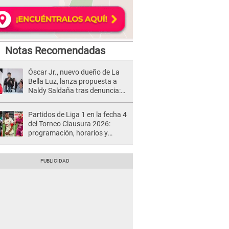
Notas Recomendadas
Óscar Jr., nuevo dueño de La
Bella Luz, lanza propuesta a
Naldy Saldaña tras denuncia:
“Va a haber otro tipo de ley”
Partidos de Liga 1 en la fecha 4
del Torneo Clausura 2026:
programación, horarios y
dónde ver