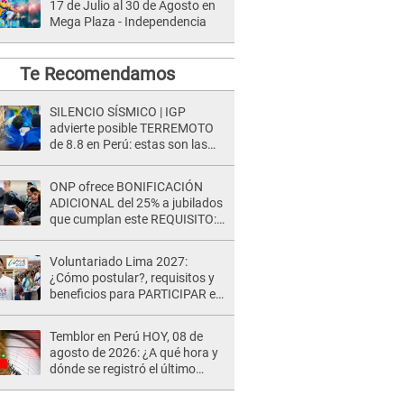
17 de Julio al 30 de Agosto en
Mega Plaza - Independencia
Te Recomendamos
SILENCIO SÍSMICO | IGP
advierte posible TERREMOTO
de 8.8 en Perú: estas son las
zonas más expuestas
ONP ofrece BONIFICACIÓN
ADICIONAL del 25% a jubilados
que cumplan este REQUISITO:
revisa si accedes aquí
Voluntariado Lima 2027:
¿Cómo postular?, requisitos y
beneficios para PARTICIPAR en
los Juegos Panamericanos
Temblor en Perú HOY, 08 de
agosto de 2026: ¿A qué hora y
dónde se registró el último
sismo, según IGP?