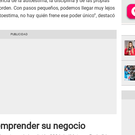
ia de la autoestima, la disciplina y de las propias
 orden. Con pasos pequeños, podemos llegar muy lejos
oestima, no hay quién frene ese poder único”, destacó
emprender su negocio