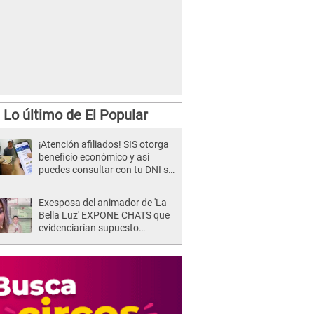
Lo último de El Popular
¡Atención afiliados! SIS otorga
beneficio económico y así
puedes consultar con tu DNI si
te corresponde
Exesposa del animador de 'La
Bella Luz' EXPONE CHATS que
evidenciarían supuesto
romance clandestino con Naldy
Saldaña, pese a tener pareja