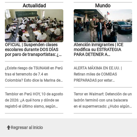
animador: "Si ella ha estado con
Junior: “Sus intenciones eran
Actualidad
Mundo
otra pareja..."
otras”
OFICIAL | Suspenden clases
Atención inmigrantes | ICE
escolares durante DOS DÍAS
modifica su ESTRATEGIA
por paro de transportistas: ¿en
PARA DETENER A
qué colegios aplica?
EXTRANJEROS en EE.UU.: Así
son sus nuevas tácticas
¿Existe riesgo de TSUNAMI en Perú
ALERTA MÁXIMA EN EE.UU. |
tras el terremoto de 7.4 en
Retiran miles de COMIDAS
Colombia? Esto dice la Marina de
PREPARADAS por estar
Guerra
contaminados CON METALES:
¿Cuáles son?
Temblor en Perú HOY, 10 de agosto
Terror en Walmart: Detención de un
de 2026: ¿A qué hora y dónde se
ladrón terminó con una balacera
registró el último sismo, según
en el supermercado: ¿Hubo algún
IGP?
herido?
Regresar al inicio