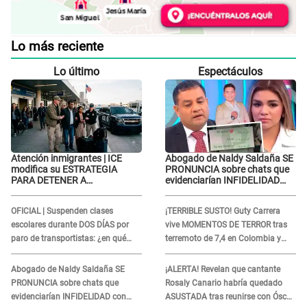
Lo más reciente
Lo último
Espectáculos
Atención inmigrantes | ICE
Abogado de Naldy Saldaña SE
modifica su ESTRATEGIA
PRONUNCIA sobre chats que
PARA DETENER A
evidenciarían INFIDELIDAD
EXTRANJEROS en EE.UU.: Así
con animador: "Si ella ha
son sus nuevas tácticas
estado con otra pareja..."
OFICIAL | Suspenden clases
¡TERRIBLE SUSTO! Guty Carrera
escolares durante DOS DÍAS por
vive MOMENTOS DE TERROR tras
paro de transportistas: ¿en qué
terremoto de 7,4 en Colombia y
colegios aplica?
revela el DESASTRE que dejó a su
paso
Abogado de Naldy Saldaña SE
¡ALERTA! Revelan que cantante
PRONUNCIA sobre chats que
Rosaly Canario habría quedado
evidenciarían INFIDELIDAD con
ASUSTADA tras reunirse con Óscar