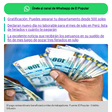
Únete al canal de Whatsapp de El Popular
Gratificación: Puedes separar tu departamento desde 500 soles
Declaran nuevo día no laborable para el mes de julio en Perú: lista
de feriados y cuánto te pagarán
La excelente noticia que recibirán los peruanos en su sueldo de
fin de mes luego de gozar tres feriados en julio
El pago extraordinario beneficiará a miles de trabajadores.
Fuente: El Popular
-
Crédito:
Difusión