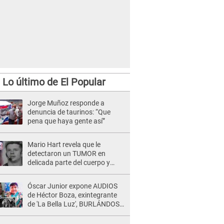
Lo último de El Popular
Jorge Muñoz responde a
denuncia de taurinos: “Que
pena que haya gente así”
Mario Hart revela que le
detectaron un TUMOR en
delicada parte del cuerpo y
expone diagnóstico: "Dolores
muy fuertes..."
Óscar Junior expone AUDIOS
de Héctor Boza, exintegrante
de 'La Bella Luz', BURLÁNDOSE
de Anely Dávila tras acusarlo
de maltrato: "Grábame..."