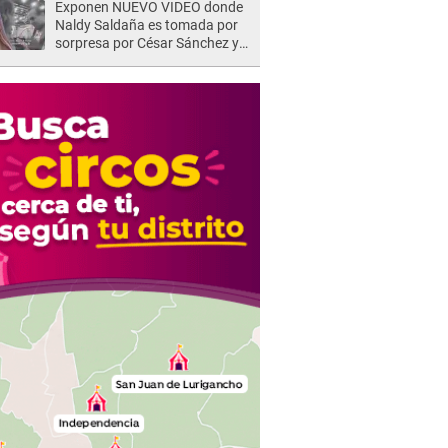
Exponen NUEVO VIDEO donde
Naldy Saldaña es tomada por
sorpresa por César Sánchez y
ella evidencia su REACCIÓN: Le
agarró la mano