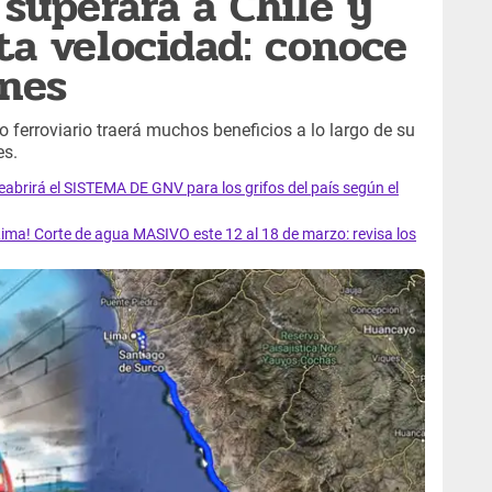
 superará a Chile y
ta velocidad: conoce
ones
o ferroviario traerá muchos beneficios a lo largo de su
es.
rirá el SISTEMA DE GNV para los grifos del país según el
ma! Corte de agua MASIVO este 12 al 18 de marzo: revisa los