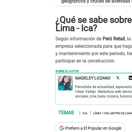
geográficos y cruces de avenidas
¿Qué se sabe sobre 
Lima - Ica?
Según información de
Perú Retail
, l
empresa seleccionada para que haga 
y mantenimiento por este periodo, h
participar en la construcción.
SOBRE EL AUTOR:
MADELEY LOZANO
Periodista de actualidad, especiali
César Vallejo. Redactora web senior
sociales, cine, baile, música, turis
ICA
LÍNEA 1 DEL METRO DE LIM
Prefiero a El Popular en Google