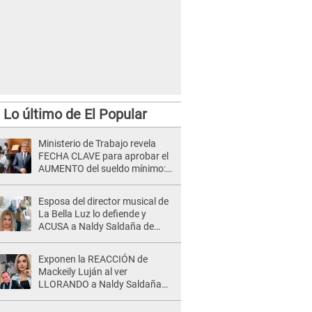
Lo último de El Popular
Ministerio de Trabajo revela
FECHA CLAVE para aprobar el
AUMENTO del sueldo mínimo:
"Tenemos que activar..."
Esposa del director musical de
La Bella Luz lo defiende y
ACUSA a Naldy Saldaña de
tener una relación con él y
otros integrantes
Exponen la REACCIÓN de
Mackeily Luján al ver
LLORANDO a Naldy Saldaña
tras AGRESIÓN de director de
'La Bella Luz': Esto hizo