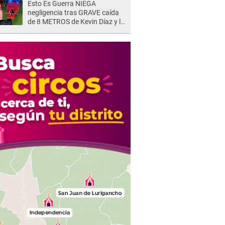
Esto Es Guerra NIEGA
negligencia tras GRAVE caída
de 8 METROS de Kevin Díaz y lo
SEÑALAN: "No adoptó la
postura correcta"