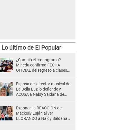
Lo último de El Popular
¿Cambió el cronograma?
Minedu confirma FECHA
OFICIAL del regreso a clases
tras vacaciones por Fiestas
Patrias 2026
Esposa del director musical de
La Bella Luz lo defiende y
ACUSA a Naldy Saldaña de
tener una relación con él y
otros integrantes
Exponen la REACCIÓN de
Mackeily Luján al ver
LLORANDO a Naldy Saldaña
tras AGRESIÓN de director de
'La Bella Luz': Esto hizo