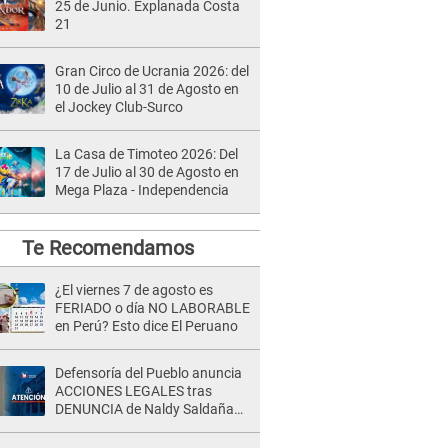
25 de Junio. Explanada Costa
21
Gran Circo de Ucrania 2026: del
10 de Julio al 31 de Agosto en
el Jockey Club-Surco
La Casa de Timoteo 2026: Del
17 de Julio al 30 de Agosto en
Mega Plaza - Independencia
Te Recomendamos
¿El viernes 7 de agosto es
FERIADO o día NO LABORABLE
en Perú? Esto dice El Peruano
Defensoría del Pueblo anuncia
ACCIONES LEGALES tras
DENUNCIA de Naldy Saldaña
contra director de La Bella Luz:
"El sistema de justicia..."