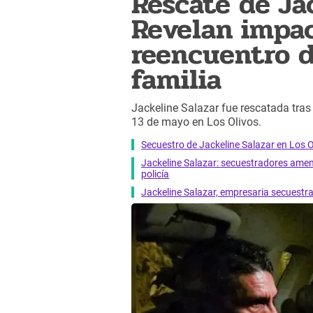
Rescate de Jac
Revelan impa
reencuentro d
familia
Jackeline Salazar fue rescatada tras
13 de mayo en Los Olivos.
Secuestro de Jackeline Salazar en Los O
Jackeline Salazar: secuestradores amen
policía
Jackeline Salazar, empresaria secuestra