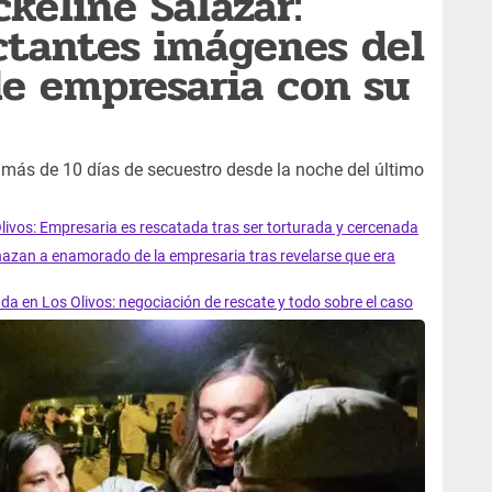
keline Salazar:
ctantes imágenes del
e empresaria con su
 más de 10 días de secuestro desde la noche del último
livos: Empresaria es rescatada tras ser torturada y cercenada
azan a enamorado de la empresaria tras revelarse que era
da en Los Olivos: negociación de rescate y todo sobre el caso