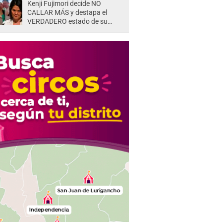
Kenji Fujimori decide NO
CALLAR MÁS y destapa el
VERDADERO estado de su
relación familiar con Keiko
Fujimori: "Mi familia es Érika, mi
suegra..."