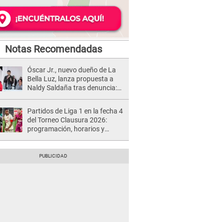
Notas Recomendadas
Óscar Jr., nuevo dueño de La
Bella Luz, lanza propuesta a
Naldy Saldaña tras denuncia:
“Va a haber otro tipo de ley”
Partidos de Liga 1 en la fecha 4
del Torneo Clausura 2026:
programación, horarios y
dónde ver