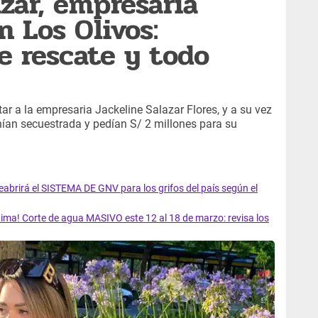
azar, empresaria
n Los Olivos:
e rescate y todo
tar a la empresaria Jackeline Salazar Flores, y a su vez
enían secuestrada y pedían S/ 2 millones para su
rirá el SISTEMA DE GNV para los grifos del país según el
ma! Corte de agua MASIVO este 12 al 18 de marzo: revisa los