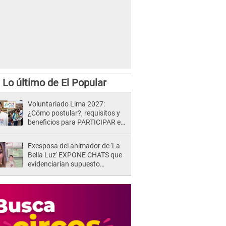
Lo último de El Popular
Voluntariado Lima 2027:
¿Cómo postular?, requisitos y
beneficios para PARTICIPAR en
los Juegos Panamericanos
Exesposa del animador de 'La
Bella Luz' EXPONE CHATS que
evidenciarían supuesto
romance clandestino con Naldy
Saldaña, pese a tener pareja