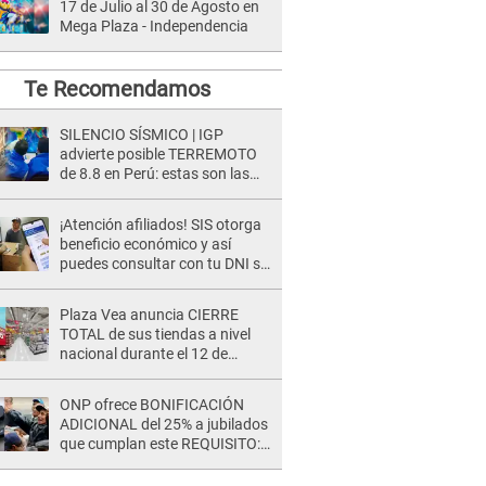
17 de Julio al 30 de Agosto en
Mega Plaza - Independencia
Te Recomendamos
SILENCIO SÍSMICO | IGP
advierte posible TERREMOTO
de 8.8 en Perú: estas son las
zonas más expuestas
¡Atención afiliados! SIS otorga
beneficio económico y así
puedes consultar con tu DNI si
te corresponde
Plaza Vea anuncia CIERRE
TOTAL de sus tiendas a nivel
nacional durante el 12 de
agosto por este MOTIVO
ONP ofrece BONIFICACIÓN
ADICIONAL del 25% a jubilados
que cumplan este REQUISITO:
revisa si accedes aquí