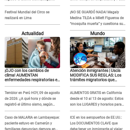
IGP?
Lorena la ECHA en VIVO
Festival Mundial del Circo se
¡NO SE GUARDÓ NADA! Magaly
realizará en Lima
Medina TILDA a Milett Figueroa de
“mosquita muerta” y cuestiona su
RECONCILIACIÓN con Marcelo
Actualidad
Mundo
Tinelli en TV argentina
¡OJO con los cambios de
Atención inmigrantes | Uscis
clima! AUMENTAN
MODIFICA SUS REGLAS: Los
enfermedades respiratorias en
trámites migratorios que
niños
podrían necesitar tu prueba de
ADN
Temblor en Perú HOY, 09 de agosto
ALIMENTOS GRATIS en California
de 2026: ¿A qué hora y dónde se
desde el 10 al 13 de agosto: Estos
registró el último sismo, según
son los LUGARES y horarios para
IGP?
recibir la ayuda
Caso de MALARIA en Lambayeque:
ICE en los aeropuertos de EE.UU.:
paciente estuvo en Camerún y
Los DOCUMENTOS CLAVE que
familiares denuncian demora en
debe tener un inmigrante al viajar