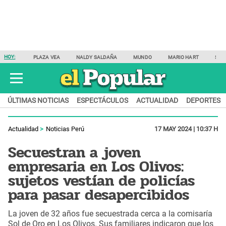
HOY:
PLAZA VEA
NALDY SALDAÑA
MUNDO
MARIO HART
SAM
ÚLTIMAS NOTICIAS
ESPECTÁCULOS
ACTUALIDAD
DEPORTES
Actualidad
Noticias Perú
17 MAY 2024 | 10:37 H
Secuestran a joven
empresaria en Los Olivos:
sujetos vestían de policías
para pasar desapercibidos
La joven de 32 años fue secuestrada cerca a la comisaría
Sol de Oro en Los Olivos. Sus familiares indicaron que los