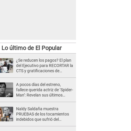
Lo último de El Popular
¿Se reducen los pagos? El plan
del Ejecutivo para RECORTAR la
CTS y gratificaciones de
trabajadores del sector privado
A pocos días del estreno,
fallece querida actriz de ‘Spider-
Man’: Revelan sus últimos
momentos de vida
Naldy Saldaña muestra
PRUEBAS de los tocamientos
indebidos que sufrió del
director de La Bella Luz y SE
QUIEBRA: "Estaba asustada"