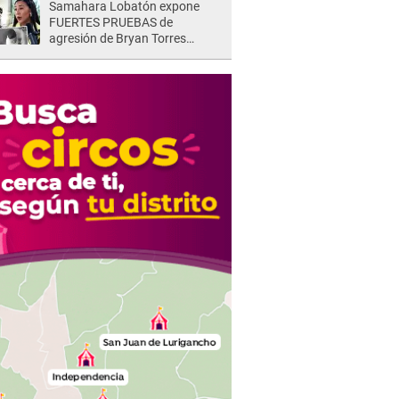
Samahara Lobatón expone
FUERTES PRUEBAS de
agresión de Bryan Torres
delante de sus hijos: "¡Nunca
más te voy a permitir!