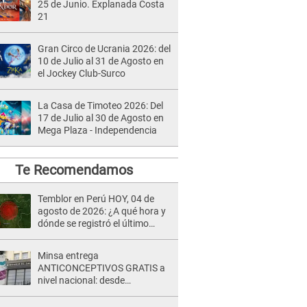
25 de Junio. Explanada Costa
21
Gran Circo de Ucrania 2026: del
10 de Julio al 31 de Agosto en
el Jockey Club-Surco
La Casa de Timoteo 2026: Del
17 de Julio al 30 de Agosto en
Mega Plaza - Independencia
Te Recomendamos
Temblor en Perú HOY, 04 de
agosto de 2026: ¿A qué hora y
dónde se registró el último
sismo, según IGP?
Minsa entrega
ANTICONCEPTIVOS GRATIS a
nivel nacional: desde
preservativos, implantes y DIU
hasta esta FECHA