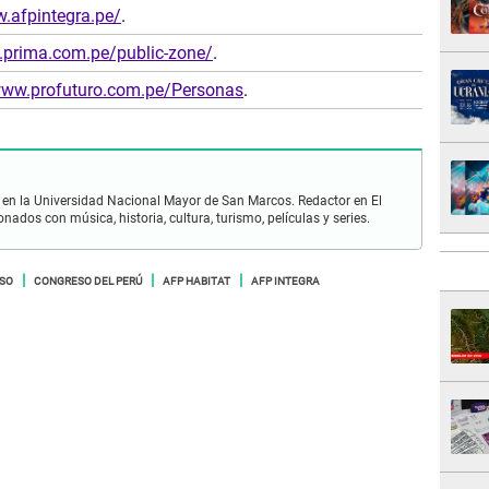
w.afpintegra.pe/
.
.prima.com.pe/public-zone/
.
www.profuturo.com.pe/Personas
.
en la Universidad Nacional Mayor de San Marcos. Redactor en El
nados con música, historia, cultura, turismo, películas y series.
SO
CONGRESO DEL PERÚ
AFP HABITAT
AFP INTEGRA