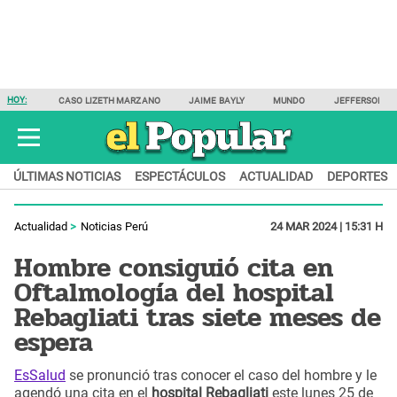
HOY:
CASO LIZETH MARZANO
JAIME BAYLY
MUNDO
JEFFERSON F
ÚLTIMAS NOTICIAS
ESPECTÁCULOS
ACTUALIDAD
DEPORTES
Actualidad
Noticias Perú
24 MAR 2024 | 15:31 H
Hombre consiguió cita en
Oftalmología del hospital
Rebagliati tras siete meses de
espera
EsSalud
se pronunció tras conocer el caso del hombre y le
agendó una cita en el
hospital Rebagliati
este lunes 25 de