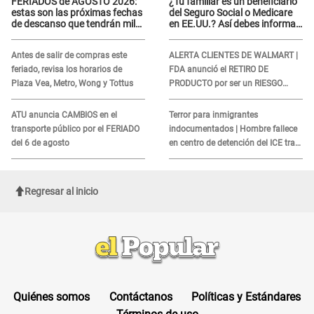
FERIADOS de AGOSTO 2026:
¿Tu familiar es un beneficiario
estas son las próximas fechas
del Seguro Social o Medicare
de descanso que tendrán miles
en EE.UU.? Así debes informar
de peruanos
sobre su muerte para EVITAR
COBROS
Antes de salir de compras este
ALERTA CLIENTES DE WALMART |
feriado, revisa los horarios de
FDA anunció el RETIRO DE
Plaza Vea, Metro, Wong y Tottus
PRODUCTO por ser un RIESGO
MORTAL para consumidores: ¿Cuál
es?
ATU anuncia CAMBIOS en el
Terror para inmigrantes
transporte público por el FERIADO
indocumentados | Hombre fallece
del 6 de agosto
en centro de detención del ICE tras
sufrir una "emergencia médica"
Regresar al inicio
Quiénes somos
Contáctanos
Políticas y Estándares