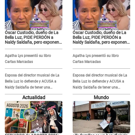
Óscar Custodio, dueño de La
Óscar Custodio, dueño de La
Bella Luz, PIDE PERDÓN a
Bella Luz, PIDE PERDÓN a
Naldy Saldaña, pero exponen
Naldy Saldaña, pero exponen
audio donde le reclama por
audio donde le reclama por
VIDEOS: "No hay necesidad de
VIDEOS: "No hay necesidad de
Agatha Lys presentó su libro
Agatha Lys presentó su libro
grabar"
grabar"
Cartas Marcadas
Cartas Marcadas
Esposa del director musical de La
Esposa del director musical de La
Bella Luz lo defiende y ACUSA a
Bella Luz lo defiende y ACUSA a
Naldy Saldaña de tener una
Naldy Saldaña de tener una
relación con él y otros integrantes
relación con él y otros integrantes
Actualidad
Mundo