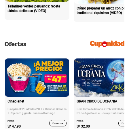
Tallarines verdes peruanos: receta
Cómo preparar un arroz con poll
clásica deliciosa (VIDEO)
tradicional riquísimo (VIDEO)
Ofertas
Cineplanet
GRAN CIRCO DE UCRANIA
Cineplanet: 2 Entradas 2D + 2 Bebidas Grandes
Gran Circo de Ucrania 2026: del 10 de Juli
+ Pop corn gigante. Lunes a Domingo
31 de Agosto en el Jockey Club-Surco
PRECIO
PRECIO
Comprar
Comp
S/
47.90
S/
32.00