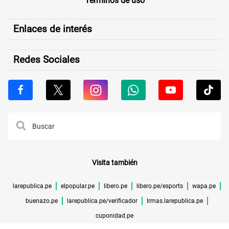
Términos de uso
Enlaces de interés
Redes Sociales
Visita también
larepublica.pe
elpopular.pe
libero.pe
libero.pe/esports
wapa.pe
buenazo.pe
larepublica.pe/verificador
lrmas.larepublica.pe
cuponidad.pe