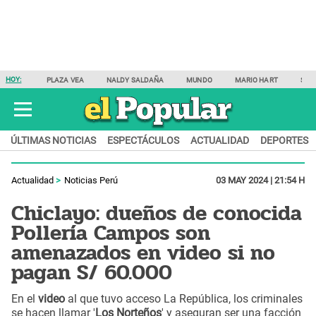
HOY:
PLAZA VEA
NALDY SALDAÑA
MUNDO
MARIO HART
SAM
ÚLTIMAS NOTICIAS
ESPECTÁCULOS
ACTUALIDAD
DEPORTES
Actualidad
Noticias Perú
03 MAY 2024 | 21:54 H
Chiclayo: dueños de conocida
Pollería Campos son
amenazados en video si no
pagan S/ 60.000
En el
video
al que tuvo acceso La República, los criminales
se hacen llamar '
Los Norteños
' y aseguran ser una facción