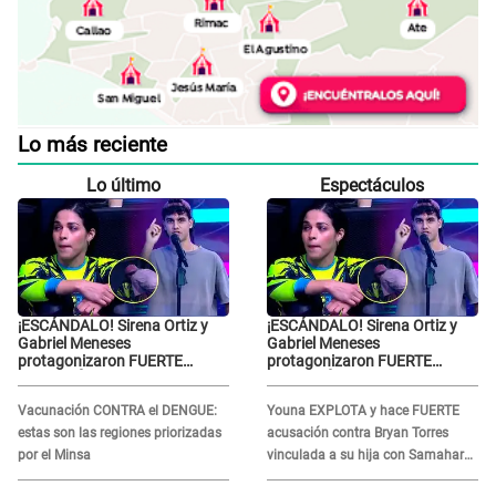
Lo más reciente
Lo último
Espectáculos
¡ESCÁNDALO! Sirena Ortiz y
¡ESCÁNDALO! Sirena Ortiz y
Gabriel Meneses
Gabriel Meneses
protagonizaron FUERTE
protagonizaron FUERTE
DISCUSIÓN en vivo en ‘Esto es
DISCUSIÓN en vivo en ‘Esto es
Guerra’: “Ya no quiero...”
Guerra’: “Ya no quiero...”
Vacunación CONTRA el DENGUE:
Youna EXPLOTA y hace FUERTE
estas son las regiones priorizadas
acusación contra Bryan Torres
por el Minsa
vinculada a su hija con Samahara
Lobatón: "Le volvió a..."