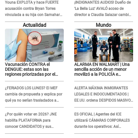
Youna EXPLOTA y hace FUERTE
¡INDIGNANTES AUDIOS! Dueño de
acusación contra Bryan Torres
'La Bella Luz' AVALÓ acoso de
vinculada a su hija con Samahara
director a Claudia Salazar cambio
Lobatón: "Le volvió a..."
de darle TEMAS musicales:
Actualidad
Mundo
"Depende..."
Vacunación CONTRA el
ALARMA EN WALMART | Una
DENGUE: estas son las
sencilla acción de un menor
regiones priorizadas por el
movilizó a la POLICÍA e
Minsa
iniciaron una investigación por
lo hallado: ¿Qué ocurrió?
¿FERIADOS LOS LUNES? El MEF
ALERTA MÁXIMA INMIGRANTES
cambia de propuesta y explica por
LEGALES E INDOCUMENTADOS |
qué ya no serían trasladados a
EE.UU. ordena DESPIDOS MASIVOS
viernes
y DEPORTACIONES a estos
extranjeros
¿Por quién votar en 2026? JNE
ES OFICIAL | Agentes del ICE
habilita PLATAFORMA para
utilizará CÁMARAS CORPORALES
conocer CANDIDATOS y sus
durante los operativos: Así
propuestas
afectará a inmigrantes