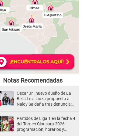
Notas Recomendadas
Óscar Jr., nuevo dueño de La
Bella Luz, lanza propuesta a
Naldy Saldaña tras denuncia:
“Va a haber otro tipo de ley”
Partidos de Liga 1 en la fecha 4
del Torneo Clausura 2026:
programación, horarios y
dónde ver