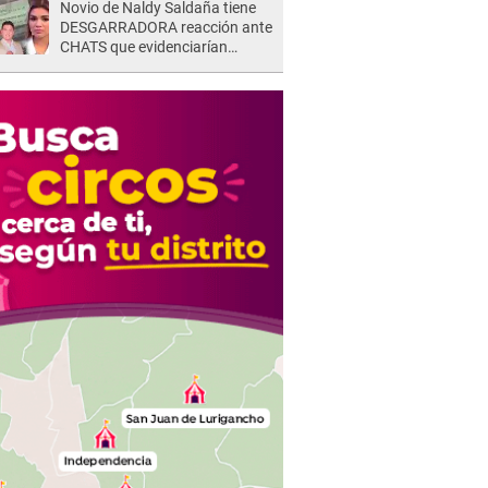
Novio de Naldy Saldaña tiene
DESGARRADORA reacción ante
CHATS que evidenciarían
INFIDELIDAD con animador de
'La Bella Luz': "Se puso..."