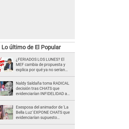
Lo último de El Popular
¿FERIADOS LOS LUNES? El
MEF cambia de propuesta y
explica por qué ya no serían
trasladados a viernes
Naldy Saldaña toma RADICAL
decisión tras CHATS que
evidenciarían INFIDELIDAD a
su novio con animador de 'La
Bella Luz': "Un día..."
Exesposa del animador de 'La
Bella Luz' EXPONE CHATS que
evidenciarían supuesto
romance clandestino con Naldy
Saldaña, pese a tener pareja