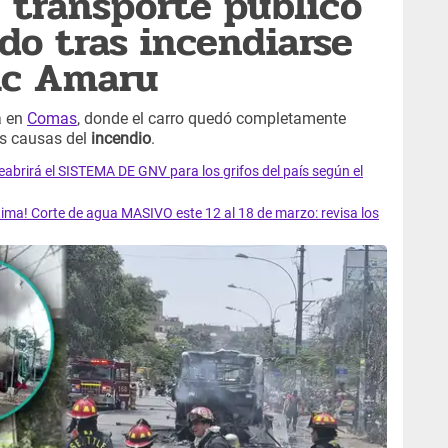
 transporte público
do tras incendiarse
ac Amaru
a en
Comas
, donde el carro quedó completamente
as causas del
incendio
.
rirá el SISTEMA DE GNV para los grifos del país según el
ma! Corte de agua MASIVO este 12 al 18 de marzo: revisa los