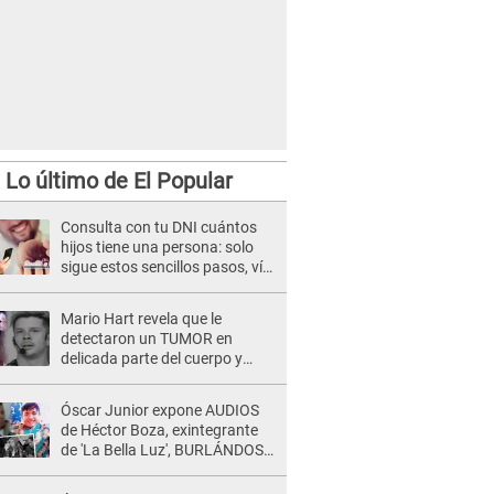
Lo último de El Popular
Consulta con tu DNI cuántos
hijos tiene una persona: solo
sigue estos sencillos pasos, vía
Reniec
Mario Hart revela que le
detectaron un TUMOR en
delicada parte del cuerpo y
expone diagnóstico: "Dolores
muy fuertes..."
Óscar Junior expone AUDIOS
de Héctor Boza, exintegrante
de 'La Bella Luz', BURLÁNDOSE
de Anely Dávila tras acusarlo
de maltrato: "Grábame..."