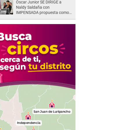
Óscar Junior SE DIRIGE a
Naldy Saldaña con
IMPENSADA propuesta como
nuevo líder de 'La Bella Luz' tras
denuncia: "Otro tipo de ley..."