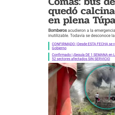
Comas: bus de
quedó calcina
en plena Túp
Bomberos
acudieron a la emergenci
inutilizable. Todavía se desconoce l
CONFIRMADO | Desde ESTA FECHA se reab
Gobierno
Confirmado | ¡Sequía DE 1 SEMANA en Li
52 sectores afectados SIN SERVICIO