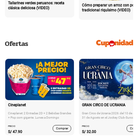
Tallarines verdes peruanos: receta
Cómo preparar un arroz con poll
clásica deliciosa (VIDEO)
tradicional riquísimo (VIDEO)
Ofertas
Cineplanet
GRAN CIRCO DE UCRANIA
Cineplanet: 2 Entradas 2D + 2 Bebidas Grandes
Gran Circo de Ucrania 2026: del 10 de Juli
+ Pop corn gigante. Lunes a Domingo
31 de Agosto en el Jockey Club-Surco
PRECIO
PRECIO
Comprar
Comp
S/
47.90
S/
32.00