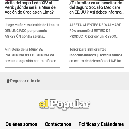
Visita del papa León XIV al
¿Tu familiar es un beneficiario
Perú: ¿dónde será la Misa de
del Seguro Social o Medicare
Acción de Gracias en Lima?
en EE.UU.? Así debes informar
sobre su muerte para EVITAR
COBROS
Jorge Muñoz: exalcalde de Lima es
ALERTA CLIENTES DE WALMART |
DENUNCIADO por presunta
FDA anunció el RETIRO DE
AGRESIÓN contra serena
PRODUCTO por ser un RIESGO
GESTANTE en Miraflores
MORTAL para consumidores: ¿Cuál
es?
Ministerio de la Mujer SE
Terror para inmigrantes
PRONUNCIA tras DENUNCIA de
indocumentados | Hombre fallece
presunta agresión contra niño con
en centro de detención del ICE tras
autismo en Surco
sufrir una "emergencia médica"
Regresar al inicio
Quiénes somos
Contáctanos
Políticas y Estándares