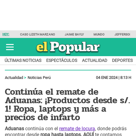
HOY:
CASO LIZETH MARZANO
JAIME BAYLY
MUNDO
JEFFERSON F
ÚLTIMAS NOTICIAS
ESPECTÁCULOS
ACTUALIDAD
DEPORTES
Actualidad
Noticias Perú
04 ENE 2024 | 8:13 H
Continúa el remate de
Aduanas: ¡Productos desde s/.
1! Ropa, laptops y más a
precios de infarto
Aduanas
continúa con el
remate de locura
, donde podrás
encontrar desde
ropa hasta laptops. AQUÍ
te contamos