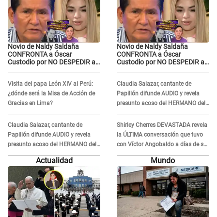
Novio de Naldy Saldaña
Novio de Naldy Saldaña
CONFRONTA a Óscar
CONFRONTA a Óscar
Custodio por NO DESPEDIR a
Custodio por NO DESPEDIR a
su agresor y él da
su agresor y él da
INDIGNANTE respuesta:
INDIGNANTE respuesta:
Visita del papa León XIV al Perú:
Claudia Salazar, cantante de
"Nadie me dice qué hacer"
"Nadie me dice qué hacer"
¿dónde será la Misa de Acción de
Papillón difunde AUDIO y revela
Gracias en Lima?
presunto acoso del HERMANO del
director musical de La Bella Luz:
"Me quedé asustada, en shock"
Claudia Salazar, cantante de
Shirley Cherres DEVASTADA revela
Papillón difunde AUDIO y revela
la ÚLTIMA conversación que tuvo
presunto acoso del HERMANO del
con Víctor Angobaldo a días de su
director musical de La Bella Luz:
inesperada partida: "Hace dos
Actualidad
Mundo
"Me quedé asustada, en shock"
semanas"