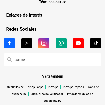
Términos de uso
Enlaces de interés
Redes Sociales
Visita también
larepublica.pe
elpopular.pe
libero.pe
libero.pe/esports
wapa.pe
buenazo.pe
larepublica.pe/verificador
lrmas.larepublica.pe
cuponidad.pe