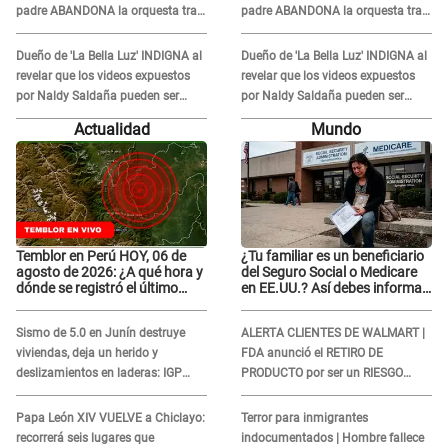
padre ABANDONA la orquesta tras
padre ABANDONA la orquesta tras
caso Naldy Saldaña: "Son
caso Naldy Saldaña: "Son
errores..."
errores..."
Dueño de 'La Bella Luz' INDIGNA al
Dueño de 'La Bella Luz' INDIGNA al
revelar que los videos expuestos
revelar que los videos expuestos
por Naldy Saldaña pueden ser
por Naldy Saldaña pueden ser
EDITADOS: "Yo tengo sus dos
EDITADOS: "Yo tengo sus dos
Actualidad
Mundo
visitas..."
visitas..."
Temblor en Perú HOY, 06 de
¿Tu familiar es un beneficiario
agosto de 2026: ¿A qué hora y
del Seguro Social o Medicare
dónde se registró el último
en EE.UU.? Así debes informar
sismo, según IGP?
sobre su muerte para EVITAR
COBROS
Sismo de 5.0 en Junín destruye
ALERTA CLIENTES DE WALMART |
viviendas, deja un herido y
FDA anunció el RETIRO DE
deslizamientos en laderas: IGP
PRODUCTO por ser un RIESGO
alerta sobre posibles réplicas
MORTAL para consumidores: ¿Cuál
es?
Papa León XIV VUELVE a Chiclayo:
Terror para inmigrantes
recorrerá seis lugares que
indocumentados | Hombre fallece