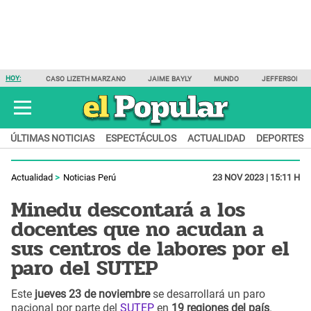
HOY:
CASO LIZETH MARZANO
JAIME BAYLY
MUNDO
JEFFERSON F
ÚLTIMAS NOTICIAS
ESPECTÁCULOS
ACTUALIDAD
DEPORTES
Actualidad
Noticias Perú
23 NOV 2023 | 15:11 H
Minedu descontará a los
docentes que no acudan a
sus centros de labores por el
paro del SUTEP
Este
jueves 23 de noviembre
se desarrollará un paro
nacional por parte del
SUTEP
en
19 regiones del país
.