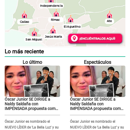
Lo más reciente
Lo último
Espectáculos
Óscar Junior SE DIRIGE a
Óscar Junior SE DIRIGE a
Naldy Saldaña con
Naldy Saldaña con
IMPENSADA propuesta como
IMPENSADA propuesta como
nuevo líder de 'La Bella Luz'
nuevo líder de 'La Bella Luz'
tras denuncia: "Otro tipo de
tras denuncia: "Otro tipo de
Óscar Junior es nombrado el
Óscar Junior es nombrado el
ley..."
ley..."
NUEVO LÍDER de 'La Bella Luz' y su
NUEVO LÍDER de 'La Bella Luz' y su