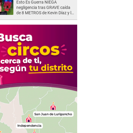
Esto Es Guerra NIEGA
negligencia tras GRAVE caída
de 8 METROS de Kevin Díaz y lo
SEÑALAN: "No adoptó la
postura correcta"