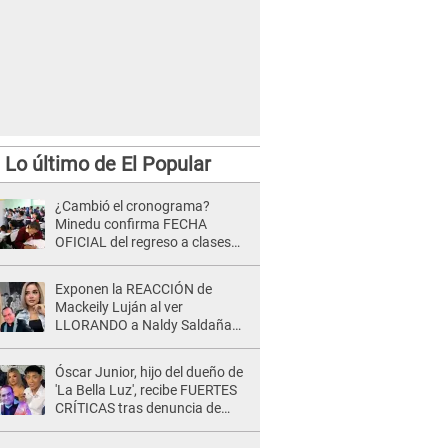
Lo último de El Popular
¿Cambió el cronograma?
Minedu confirma FECHA
OFICIAL del regreso a clases
tras vacaciones por Fiestas
Patrias 2026
Exponen la REACCIÓN de
Mackeily Luján al ver
LLORANDO a Naldy Saldaña
tras AGRESIÓN de director de
'La Bella Luz': Esto hizo
Óscar Junior, hijo del dueño de
'La Bella Luz', recibe FUERTES
CRÍTICAS tras denuncia de
Naldy Saldaña contra su tío:
"Cómplice"