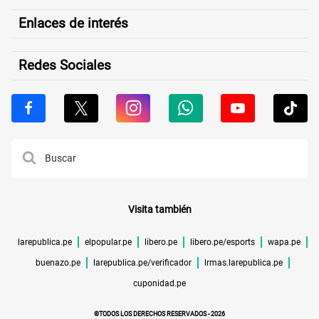
Enlaces de interés
Redes Sociales
Visita también
larepublica.pe
elpopular.pe
libero.pe
libero.pe/esports
wapa.pe
buenazo.pe
larepublica.pe/verificador
lrmas.larepublica.pe
cuponidad.pe
©TODOS LOS DERECHOS RESERVADOS -
2026