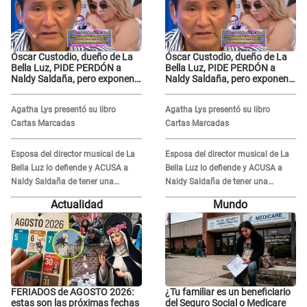
Óscar Custodio, dueño de La
Óscar Custodio, dueño de La
Bella Luz, PIDE PERDÓN a
Bella Luz, PIDE PERDÓN a
Naldy Saldaña, pero exponen
Naldy Saldaña, pero exponen
audio donde le reclama por
audio donde le reclama por
VIDEOS: "No hay necesidad de
VIDEOS: "No hay necesidad de
Agatha Lys presentó su libro
Agatha Lys presentó su libro
grabar"
grabar"
Cartas Marcadas
Cartas Marcadas
Esposa del director musical de La
Esposa del director musical de La
Bella Luz lo defiende y ACUSA a
Bella Luz lo defiende y ACUSA a
Naldy Saldaña de tener una
Naldy Saldaña de tener una
relación con él y otros integrantes
relación con él y otros integrantes
Actualidad
Mundo
FERIADOS de AGOSTO 2026:
¿Tu familiar es un beneficiario
estas son las próximas fechas
del Seguro Social o Medicare