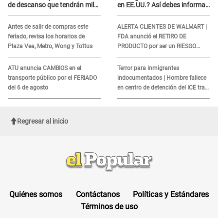
de descanso que tendrán miles
en EE.UU.? Así debes informar
de peruanos
sobre su muerte para EVITAR
COBROS
Antes de salir de compras este
ALERTA CLIENTES DE WALMART |
feriado, revisa los horarios de
FDA anunció el RETIRO DE
Plaza Vea, Metro, Wong y Tottus
PRODUCTO por ser un RIESGO
MORTAL para consumidores: ¿Cuál
es?
ATU anuncia CAMBIOS en el
Terror para inmigrantes
transporte público por el FERIADO
indocumentados | Hombre fallece
del 6 de agosto
en centro de detención del ICE tras
sufrir una "emergencia médica"
Regresar al inicio
Quiénes somos
Contáctanos
Políticas y Estándares
Términos de uso