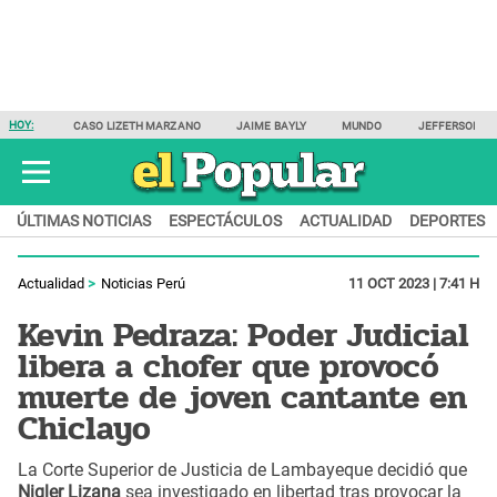
HOY:
CASO LIZETH MARZANO
JAIME BAYLY
MUNDO
JEFFERSON F
ÚLTIMAS NOTICIAS
ESPECTÁCULOS
ACTUALIDAD
DEPORTES
Actualidad
Noticias Perú
11 OCT 2023 | 7:41 H
Kevin Pedraza: Poder Judicial
libera a chofer que provocó
muerte de joven cantante en
Chiclayo
La Corte Superior de Justicia de Lambayeque decidió que
Nigler Lizana
sea investigado en libertad tras provocar la