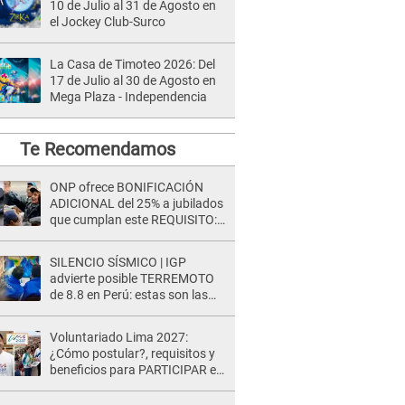
10 de Julio al 31 de Agosto en
el Jockey Club-Surco
La Casa de Timoteo 2026: Del
17 de Julio al 30 de Agosto en
Mega Plaza - Independencia
Te Recomendamos
ONP ofrece BONIFICACIÓN
ADICIONAL del 25% a jubilados
que cumplan este REQUISITO:
revisa si accedes aquí
SILENCIO SÍSMICO | IGP
advierte posible TERREMOTO
de 8.8 en Perú: estas son las
zonas más expuestas
Voluntariado Lima 2027:
¿Cómo postular?, requisitos y
beneficios para PARTICIPAR en
los Juegos Panamericanos