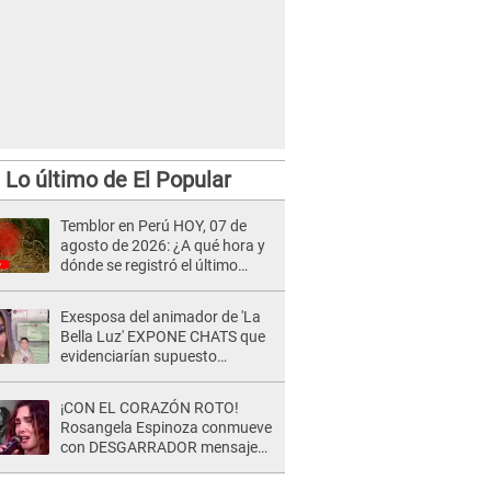
Lo último de El Popular
Temblor en Perú HOY, 07 de
agosto de 2026: ¿A qué hora y
dónde se registró el último
sismo, según IGP?
Exesposa del animador de 'La
Bella Luz' EXPONE CHATS que
evidenciarían supuesto
romance clandestino con Naldy
Saldaña, pese a tener pareja
¡CON EL CORAZÓN ROTO!
Rosangela Espinoza conmueve
con DESGARRADOR mensaje
tras terrible pérdida: "Descansa
en paz..."