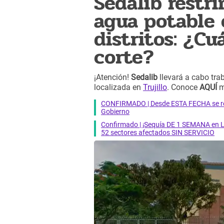
Sedalib restri
agua potable e
distritos: ¿Cu
corte?
¡Atención!
Sedalib
llevará a cabo tra
localizada en
Trujillo
. Conoce
AQUÍ
m
CONFIRMADO | Desde ESTA FECHA se reab
Gobierno
Confirmado | ¡Sequía DE 1 SEMANA en Li
52 sectores afectados SIN SERVICIO