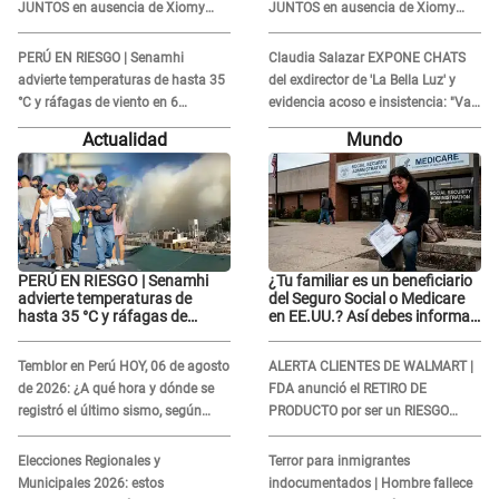
JUNTOS en ausencia de Xiomy
JUNTOS en ausencia de Xiomy
Kanashiro: "Siempre va
Kanashiro: "Siempre va
acompañada..."
acompañada..."
PERÚ EN RIESGO | Senamhi
Claudia Salazar EXPONE CHATS
advierte temperaturas de hasta 35
del exdirector de 'La Bella Luz' y
°C y ráfagas de viento en 6
evidencia acoso e insistencia: "Vas
regiones del país
a estar conmigo, no pasa nada"
Actualidad
Mundo
PERÚ EN RIESGO | Senamhi
¿Tu familiar es un beneficiario
advierte temperaturas de
del Seguro Social o Medicare
hasta 35 °C y ráfagas de
en EE.UU.? Así debes informar
viento en 6 regiones del país
sobre su muerte para EVITAR
COBROS
Temblor en Perú HOY, 06 de agosto
ALERTA CLIENTES DE WALMART |
de 2026: ¿A qué hora y dónde se
FDA anunció el RETIRO DE
registró el último sismo, según
PRODUCTO por ser un RIESGO
IGP?
MORTAL para consumidores: ¿Cuál
es?
Elecciones Regionales y
Terror para inmigrantes
Municipales 2026: estos
indocumentados | Hombre fallece