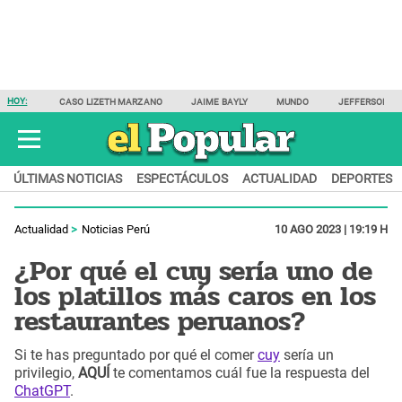
HOY:
CASO LIZETH MARZANO
JAIME BAYLY
MUNDO
JEFFERSON F
ÚLTIMAS NOTICIAS
ESPECTÁCULOS
ACTUALIDAD
DEPORTES
Actualidad
Noticias Perú
10 AGO 2023 | 19:19 H
¿Por qué el cuy sería uno de
los platillos más caros en los
restaurantes peruanos?
Si te has preguntado por qué el comer
cuy
sería un
privilegio,
AQUÍ
te comentamos cuál fue la respuesta del
ChatGPT
.