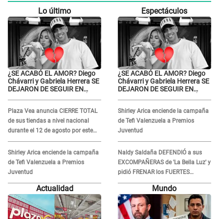
Lo último
Espectáculos
¿SE ACABÓ EL AMOR? Diego
¿SE ACABÓ EL AMOR? Diego
Chávarri y Gabriela Herrera SE
Chávarri y Gabriela Herrera SE
DEJARON DE SEGUIR EN
DEJARON DE SEGUIR EN
INSTAGRAM y él ANUNCIÓ SU
INSTAGRAM y él ANUNCIÓ SU
RENUNCIA A SU PODCAST
RENUNCIA A SU PODCAST
Plaza Vea anuncia CIERRE TOTAL
Shirley Arica enciende la campaña
de sus tiendas a nivel nacional
de Tefi Valenzuela a Premios
durante el 12 de agosto por este
Juventud
MOTIVO
Shirley Arica enciende la campaña
Naldy Saldaña DEFENDIÓ a sus
de Tefi Valenzuela a Premios
EXCOMPAÑERAS de 'La Bella Luz' y
Juventud
pidió FRENAR los FUERTES
ATAQUES en redes: “Aquí el único
Actualidad
Mundo
culpable...”