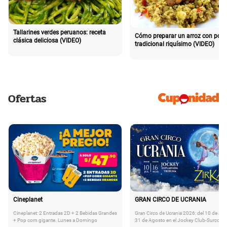
Tallarines verdes peruanos: receta
Cómo preparar un arroz con poll
clásica deliciosa (VIDEO)
tradicional riquísimo (VIDEO)
Ofertas
Cineplanet
GRAN CIRCO DE UCRANIA
Cineplanet: 2 Entradas 2D + 2 Bebidas Grandes
Gran Circo de Ucrania 2026: del 10 de Juli
+ Pop corn gigante. Lunes a Domingo
31 de Agosto en el Jockey Club-Surco