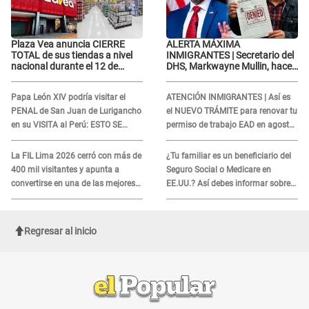
Plaza Vea anuncia CIERRE
ALERTA MÁXIMA
TOTAL de sus tiendas a nivel
INMIGRANTES | Secretario del
nacional durante el 12 de
DHS, Markwayne Mullin, hace
agosto por este MOTIVO
alarmante declaración: "Ahora
vamos por ellos"
Papa León XIV podría visitar el
ATENCIÓN INMIGRANTES | Así es
PENAL de San Juan de Lurigancho
el NUEVO TRÁMITE para renovar tu
en su VISITA al Perú: ESTO SE
permiso de trabajo EAD en agosto
SABE
del 2026
La FIL Lima 2026 cerró con más de
¿Tu familiar es un beneficiario del
400 mil visitantes y apunta a
Seguro Social o Medicare en
convertirse en una de las mejores
EE.UU.? Así debes informar sobre
ferias de Latinoamérica
su muerte para EVITAR COBROS
Regresar al inicio