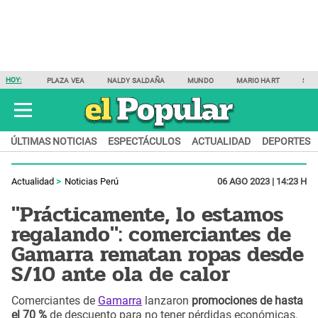
HOY:
PLAZA VEA
NALDY SALDAÑA
MUNDO
MARIO HART
SAM
ÚLTIMAS NOTICIAS
ESPECTÁCULOS
ACTUALIDAD
DEPORTES
Actualidad
Noticias Perú
06 AGO 2023 | 14:23 H
"Prácticamente, lo estamos
regalando": comerciantes de
Gamarra rematan ropas desde
S/10 ante ola de calor
Comerciantes de
Gamarra
lanzaron
promociones de hasta
el 70 %
de descuento para no tener pérdidas económicas.