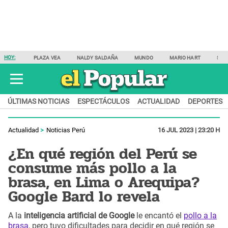
HOY:
PLAZA VEA
NALDY SALDAÑA
MUNDO
MARIO HART
SAM
ÚLTIMAS NOTICIAS
ESPECTÁCULOS
ACTUALIDAD
DEPORTES
Actualidad
Noticias Perú
16 JUL 2023 | 23:20 H
¿En qué región del Perú se
consume más pollo a la
brasa, en Lima o Arequipa?
Google Bard lo revela
A la
inteligencia artificial de Google
le encantó el
pollo a la
brasa
, pero tuvo dificultades para decidir en qué región se