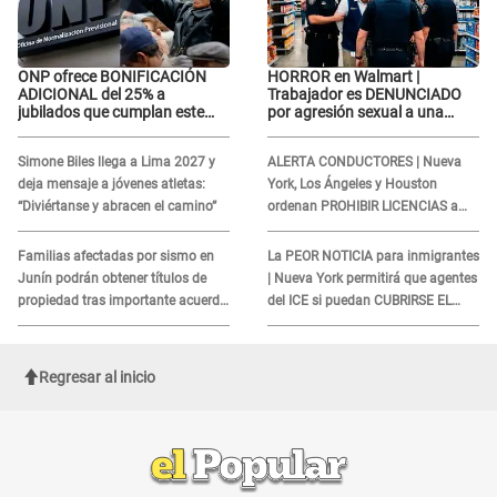
ONP ofrece BONIFICACIÓN
HORROR en Walmart |
ADICIONAL del 25% a
Trabajador es DENUNCIADO
jubilados que cumplan este
por agresión sexual a una
REQUISITO: revisa si accedes
cliente y su respuesta
aquí
INDIGNÓ A TODOS
Simone Biles llega a Lima 2027 y
ALERTA CONDUCTORES | Nueva
deja mensaje a jóvenes atletas:
York, Los Ángeles y Houston
“Diviértanse y abracen el camino”
ordenan PROHIBIR LICENCIAS a
quienes no presenten ESTE
DOCUMENTO
Familias afectadas por sismo en
La PEOR NOTICIA para inmigrantes
Junín podrán obtener títulos de
| Nueva York permitirá que agentes
propiedad tras importante acuerdo
del ICE si puedan CUBRIRSE EL
de Cofopri
ROSTRO
Regresar al inicio