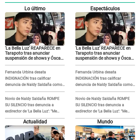
Lo último
Espectáculos
'La Bella Luz' REAPARECE en
'La Bella Luz' REAPARECE en
Tarapoto tras anunciar
Tarapoto tras anunciar
suspensión de shows y Óscar
suspensión de shows y Óscar
Junior se JUSTIFICA: "Por un
Junior se JUSTIFICA: "Por un
error no vamos a pagar todos"
error no vamos a pagar todos"
Fernanda Urbina desata
Fernanda Urbina desata
INDIGNACIÓN tras calificar
INDIGNACIÓN tras calificar
denuncia de Naldy Saldaña como
denuncia de Naldy Saldaña como
'acto bochornoso': "No es justo
'acto bochornoso': "No es justo
atacar a otra mujer"
atacar a otra mujer"
Novio de Naldy Saldaña ROMPE
Novio de Naldy Saldaña ROMPE
SU SILENCIO tras denuncia a
SU SILENCIO tras denuncia a
exdirector de 'La Bella Luz': "Me
exdirector de 'La Bella Luz': "Me
basta con que ella esté bien"
basta con que ella esté bien"
Actualidad
Mundo