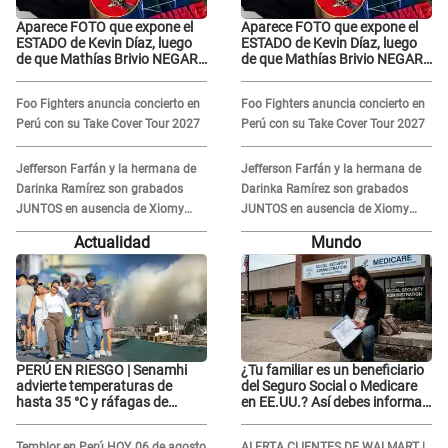
Aparece FOTO que expone el
Aparece FOTO que expone el
ESTADO de Kevin Díaz, luego
ESTADO de Kevin Díaz, luego
de que Mathías Brivio NEGARA
de que Mathías Brivio NEGARA
que fue un accidente: Lleva
que fue un accidente: Lleva
collarín
collarín
Foo Fighters anuncia concierto en
Foo Fighters anuncia concierto en
Perú con su Take Cover Tour 2027
Perú con su Take Cover Tour 2027
Jefferson Farfán y la hermana de
Jefferson Farfán y la hermana de
Darinka Ramírez son grabados
Darinka Ramírez son grabados
JUNTOS en ausencia de Xiomy
JUNTOS en ausencia de Xiomy
Kanashiro: "Siempre va
Kanashiro: "Siempre va
Actualidad
Mundo
acompañada..."
acompañada..."
PERÚ EN RIESGO | Senamhi
¿Tu familiar es un beneficiario
advierte temperaturas de
del Seguro Social o Medicare
hasta 35 °C y ráfagas de
en EE.UU.? Así debes informar
viento en 6 regiones del país
sobre su muerte para EVITAR
COBROS
Temblor en Perú HOY, 06 de agosto
ALERTA CLIENTES DE WALMART |