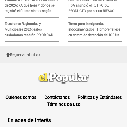
de 2026: ¿A qué hora y dónde se
FDA anunció el RETIRO DE
registró el último sismo, según
PRODUCTO por ser un RIESGO
IGP?
MORTAL para consumidores: ¿Cuál
es?
Elecciones Regionales y
Terror para inmigrantes
Municipales 2026: estos
indocumentados | Hombre fallece
ciudadanos tendrán PRIORIDAD
en centro de detención del ICE tras
para votar el 4 de octubre
sufrir una "emergencia médica"
Regresar al inicio
Quiénes somos
Contáctanos
Políticas y Estándares
Términos de uso
Enlaces de interés