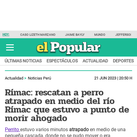
HOY:
CASO LIZETH MARZANO
JAIME BAYLY
MUNDO
JEFFERSON F
ÚLTIMAS NOTICIAS
ESPECTÁCULOS
ACTUALIDAD
DEPORTES
Actualidad
Noticias Perú
21 JUN 2023 | 20:50 H
Rímac: rescatan a perro
atrapado en medio del río
Rímac que estuvo a punto de
morir ahogado
Perrito
estuvo varios minutos
atrapado
en medio de una
pequeña cascada, donde no se pudo mover o era