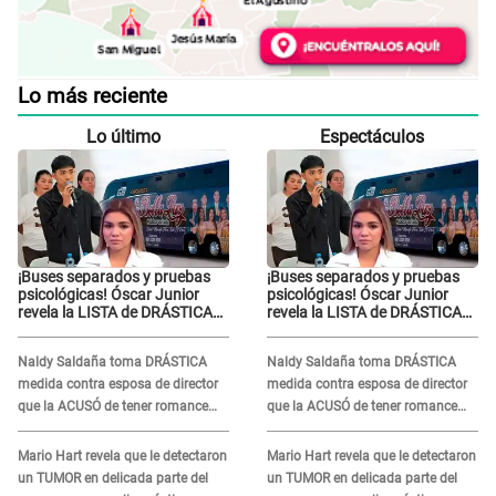
Lo más reciente
Lo último
Espectáculos
¡Buses separados y pruebas
¡Buses separados y pruebas
psicológicas! Óscar Junior
psicológicas! Óscar Junior
revela la LISTA de DRÁSTICAS
revela la LISTA de DRÁSTICAS
medidas para prevenir acoso
medidas para prevenir acoso
en 'La Bella Luz' tras caso
en 'La Bella Luz' tras caso
Naldy Saldaña toma DRÁSTICA
Naldy Saldaña toma DRÁSTICA
Naldy Saldaña
Naldy Saldaña
medida contra esposa de director
medida contra esposa de director
que la ACUSÓ de tener romance
que la ACUSÓ de tener romance
con él: "Muy triste..."
con él: "Muy triste..."
Mario Hart revela que le detectaron
Mario Hart revela que le detectaron
un TUMOR en delicada parte del
un TUMOR en delicada parte del