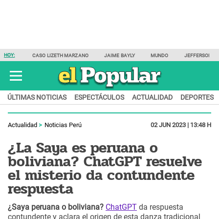
HOY:
CASO LIZETH MARZANO
JAIME BAYLY
MUNDO
JEFFERSON F
ÚLTIMAS NOTICIAS
ESPECTÁCULOS
ACTUALIDAD
DEPORTES
Actualidad
Noticias Perú
02 JUN 2023 | 13:48 H
¿La Saya es peruana o
boliviana? ChatGPT resuelve
el misterio da contundente
respuesta
¿Saya peruana o boliviana?
ChatGPT
da respuesta
contundente y aclara el origen de esta danza tradicional