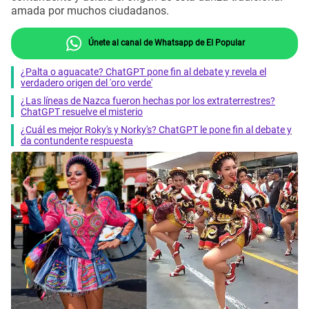
amada por muchos ciudadanos.
Únete al canal de Whatsapp de El Popular
¿Palta o aguacate? ChatGPT pone fin al debate y revela el
verdadero origen del 'oro verde'
¿Las líneas de Nazca fueron hechas por los extraterrestres?
ChatGPT resuelve el misterio
¿Cuál es mejor Roky's y Norky's? ChatGPT le pone fin al debate y
da contundente respuesta