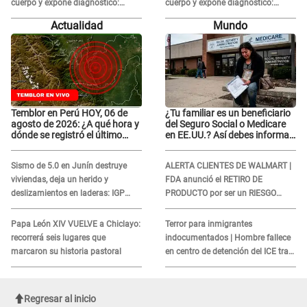
cuerpo y expone diagnóstico:
cuerpo y expone diagnóstico:
"Dolores muy fuertes..."
"Dolores muy fuertes..."
Actualidad
Mundo
Temblor en Perú HOY, 06 de
¿Tu familiar es un beneficiario
agosto de 2026: ¿A qué hora y
del Seguro Social o Medicare
dónde se registró el último
en EE.UU.? Así debes informar
sismo, según IGP?
sobre su muerte para EVITAR
COBROS
Sismo de 5.0 en Junín destruye
ALERTA CLIENTES DE WALMART |
viviendas, deja un herido y
FDA anunció el RETIRO DE
deslizamientos en laderas: IGP
PRODUCTO por ser un RIESGO
alerta sobre posibles réplicas
MORTAL para consumidores: ¿Cuál
es?
Papa León XIV VUELVE a Chiclayo:
Terror para inmigrantes
recorrerá seis lugares que
indocumentados | Hombre fallece
marcaron su historia pastoral
en centro de detención del ICE tras
sufrir una "emergencia médica"
Regresar al inicio