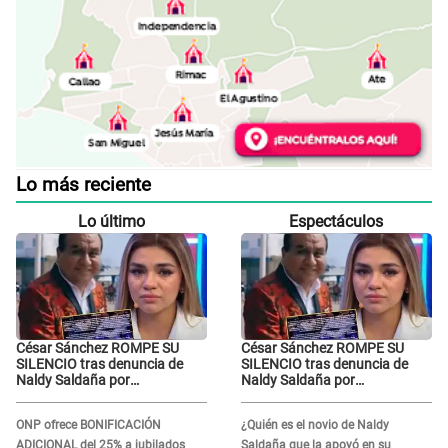
Lo más reciente
Lo último
Espectáculos
César Sánchez ROMPE SU
César Sánchez ROMPE SU
SILENCIO tras denuncia de
SILENCIO tras denuncia de
Naldy Saldaña por
Naldy Saldaña por
tocamientos indebidos: "Pido
tocamientos indebidos: "Pido
respetar la presunción de
respetar la presunción de
ONP ofrece BONIFICACIÓN
¿Quién es el novio de Naldy
inocencia"
inocencia"
ADICIONAL del 25% a jubilados
Saldaña que la apoyó en su