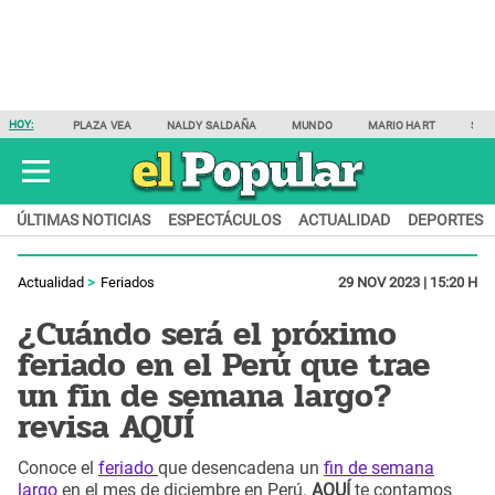
HOY:
PLAZA VEA
NALDY SALDAÑA
MUNDO
MARIO HART
SAM
ÚLTIMAS NOTICIAS
ESPECTÁCULOS
ACTUALIDAD
DEPORTES
Actualidad
Feriados
29 NOV 2023 | 15:20 H
¿Cuándo será el próximo
feriado en el Perú que trae
un fin de semana largo?
revisa AQUÍ
Conoce el
feriado
que desencadena un
fin de semana
largo
en el mes de diciembre en Perú.
AQUÍ
te contamos