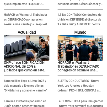
que cumplan este REQUISITO:
denuncia contra César Sánchez y
revisa si accedes aquí
confrontó al dueño de 'La Bella
Luz'?
HORROR en Walmart | Trabajador
¡LE DA CON TODO! Conductora de
es DENUNCIADO por agresión
Univision DEFIENDE al director de
sexual a una cliente y su respuesta
'La Bella Luz' y ARREMETE contra
INDIGNÓ A TODOS
Naldy Saldaña: “Muchas
Actualidad
Mundo
amantes...”
ONP ofrece BONIFICACIÓN
HORROR en Walmart |
ADICIONAL del 25% a
Trabajador es DENUNCIADO
jubilados que cumplan este
por agresión sexual a una
REQUISITO: revisa si accedes
cliente y su respuesta
aquí
INDIGNÓ A TODOS
Simone Biles llega a Lima 2027 y
ALERTA CONDUCTORES | Nueva
deja mensaje a jóvenes atletas:
York, Los Ángeles y Houston
“Diviértanse y abracen el camino”
ordenan PROHIBIR LICENCIAS a
quienes no presenten ESTE
DOCUMENTO
Familias afectadas por sismo en
La PEOR NOTICIA para inmigrantes
Junín podrán obtener títulos de
| Nueva York permitirá que agentes