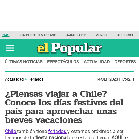
HOY:
CASO LIZETH MARZANO
JAIME BAYLY
MUNDO
JEFFERSON F
ÚLTIMAS NOTICIAS
ESPECTÁCULOS
ACTUALIDAD
DEPORTES
Actualidad
Feriados
14 SEP 2023 | 17:42 H
¿Piensas viajar a Chile?
Conoce los días festivos del
país para aprovechar unas
breves vacaciones
Chile
también tiene
feriados
y estamos próximos a ser
testigos de la
fiesta nacional
que está por llegar.
AQUÍ
te