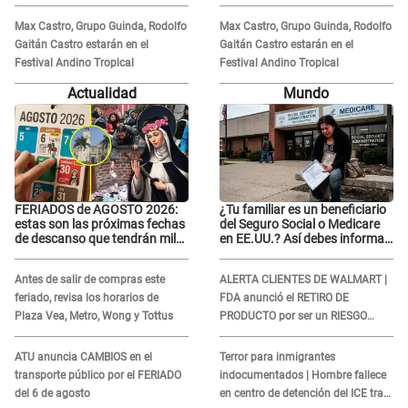
REACCIONA: "A ti que..."
REACCIONA: "A ti que..."
Max Castro, Grupo Guinda, Rodolfo
Max Castro, Grupo Guinda, Rodolfo
Gaitán Castro estarán en el
Gaitán Castro estarán en el
Festival Andino Tropical
Festival Andino Tropical
Actualidad
Mundo
FERIADOS de AGOSTO 2026:
¿Tu familiar es un beneficiario
estas son las próximas fechas
del Seguro Social o Medicare
de descanso que tendrán miles
en EE.UU.? Así debes informar
de peruanos
sobre su muerte para EVITAR
COBROS
Antes de salir de compras este
ALERTA CLIENTES DE WALMART |
feriado, revisa los horarios de
FDA anunció el RETIRO DE
Plaza Vea, Metro, Wong y Tottus
PRODUCTO por ser un RIESGO
MORTAL para consumidores: ¿Cuál
es?
ATU anuncia CAMBIOS en el
Terror para inmigrantes
transporte público por el FERIADO
indocumentados | Hombre fallece
del 6 de agosto
en centro de detención del ICE tras