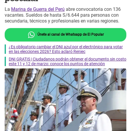
La
Marina de Guerra del Perú
abre convocatoria con 136
vacantes. Sueldos de hasta S/6.644 para personas con
secundaria, técnicos y profesionales en varias regiones.
Únete al canal de Whatsapp de El Popular
¿Es obligatorio cambiar el DNI azul por el electrónico para votar
en las elecciones 2026? Esto aclaró Reniec
DNI GRATIS | Ciudadanos podrán obtener el documento sin costo
este 11 y 12 de marzo: conoce los puntos de atención