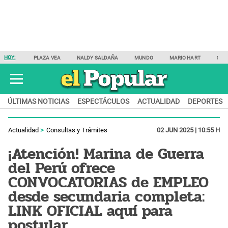
HOY:
PLAZA VEA
NALDY SALDAÑA
MUNDO
MARIO HART
SAM
ÚLTIMAS NOTICIAS
ESPECTÁCULOS
ACTUALIDAD
DEPORTES
Actualidad
Consultas y Trámites
02 JUN 2025 | 10:55 H
¡Atención! Marina de Guerra
del Perú ofrece
CONVOCATORIAS de EMPLEO
desde secundaria completa:
LINK OFICIAL aquí para
postular