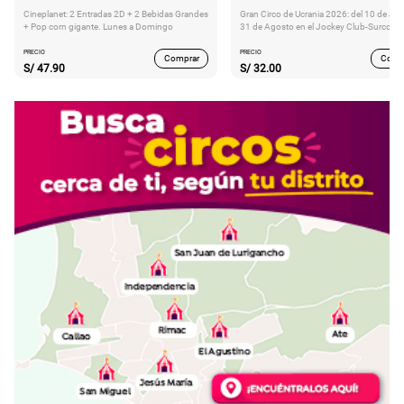
Cineplanet: 2 Entradas 2D + 2 Bebidas Grandes
Gran Circo de Ucrania 2026: del 10 de Juli
+ Pop corn gigante. Lunes a Domingo
31 de Agosto en el Jockey Club-Surco
PRECIO
PRECIO
Comprar
Comp
S/
47.90
S/
32.00