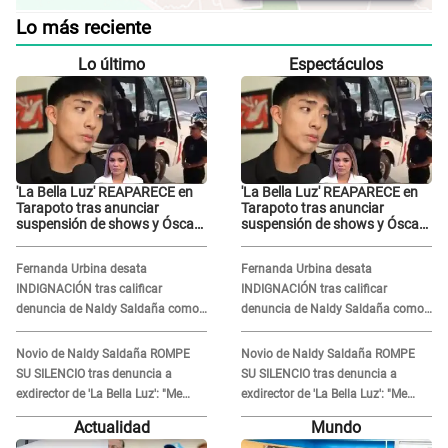
Lo más reciente
Lo último
Espectáculos
'La Bella Luz' REAPARECE en
'La Bella Luz' REAPARECE en
Tarapoto tras anunciar
Tarapoto tras anunciar
suspensión de shows y Óscar
suspensión de shows y Óscar
Junior se JUSTIFICA: "Por un
Junior se JUSTIFICA: "Por un
error no vamos a pagar todos"
error no vamos a pagar todos"
Fernanda Urbina desata
Fernanda Urbina desata
INDIGNACIÓN tras calificar
INDIGNACIÓN tras calificar
denuncia de Naldy Saldaña como
denuncia de Naldy Saldaña como
'acto bochornoso': "No es justo
'acto bochornoso': "No es justo
atacar a otra mujer"
atacar a otra mujer"
Novio de Naldy Saldaña ROMPE
Novio de Naldy Saldaña ROMPE
SU SILENCIO tras denuncia a
SU SILENCIO tras denuncia a
exdirector de 'La Bella Luz': "Me
exdirector de 'La Bella Luz': "Me
basta con que ella esté bien"
basta con que ella esté bien"
Actualidad
Mundo