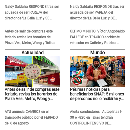
postura correcta"
postura correcta"
Naldy Saldaña RESPONDE tras ser
Naldy Saldaña RESPONDE tras ser
acusada de ser PAREJA del
acusada de ser PAREJA del
director de 'La Bella Luz' y SE
director de 'La Bella Luz' y SE
QUIEBRA: "Quieren tapar lo
QUIEBRA: "Quieren tapar lo
evidente..."
evidente..."
Antes de salir de compras este
ÚLTIMO MINUTO: Víctor Angobaldo
feriado, revisa los horarios de
FALLECE en TRÁGICO accidente
Plaza Vea, Metro, Wong y Tottus
vehicular en Cañete y Patricia
Alquinta lo confirma
Actualidad
Mundo
Antes de salir de compras este
Pésimas noticias para
feriado, revisa los horarios de
beneficiarios SNAP: 5 millones
Plaza Vea, Metro, Wong y
de personas no lo recibirán y
Tottus
ESTOS INMIGRANTES ya no
califican
ATU anuncia CAMBIOS en el
Alerta conductores | Autopistas I-
transporte público por el FERIADO
30 e I-820 en Texas tendrán
del 6 de agosto
CONTROL INTENSIVO DE
SEGURIDAD: Estas serán las