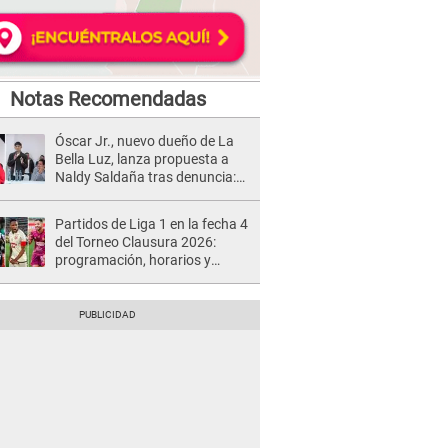
Notas Recomendadas
Óscar Jr., nuevo dueño de La
Bella Luz, lanza propuesta a
Naldy Saldaña tras denuncia:
“Va a haber otro tipo de ley”
Partidos de Liga 1 en la fecha 4
del Torneo Clausura 2026:
programación, horarios y
dónde ver