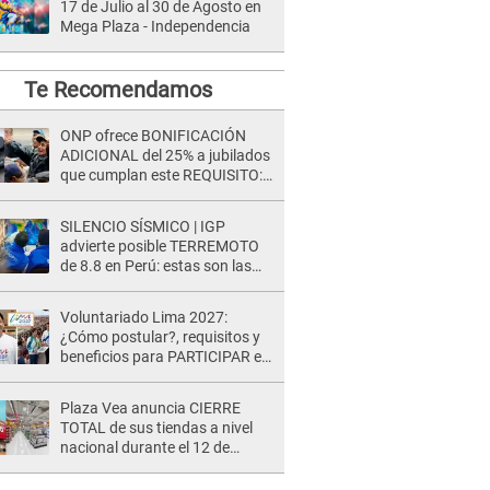
17 de Julio al 30 de Agosto en
Mega Plaza - Independencia
Te Recomendamos
ONP ofrece BONIFICACIÓN
ADICIONAL del 25% a jubilados
que cumplan este REQUISITO:
revisa si accedes aquí
SILENCIO SÍSMICO | IGP
advierte posible TERREMOTO
de 8.8 en Perú: estas son las
zonas más expuestas
Voluntariado Lima 2027:
¿Cómo postular?, requisitos y
beneficios para PARTICIPAR en
los Juegos Panamericanos
Plaza Vea anuncia CIERRE
TOTAL de sus tiendas a nivel
nacional durante el 12 de
agosto por este MOTIVO