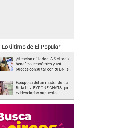
Lo último de El Popular
¡Atención afiliados! SIS otorga
beneficio económico y así
puedes consultar con tu DNI si
te corresponde
Exesposa del animador de 'La
Bella Luz' EXPONE CHATS que
evidenciarían supuesto
romance clandestino con Naldy
Saldaña, pese a tener pareja