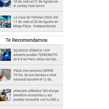
10 de Julio al 31 de Agosto en
el Jockey Club-Surco
La Casa de Timoteo 2026: Del
17 de Julio al 30 de Agosto en
Mega Plaza - Independencia
Te Recomendamos
SILENCIO SÍSMICO | IGP
advierte posible TERREMOTO
de 8.8 en Perú: estas son las
zonas más expuestas
Plaza Vea anuncia CIERRE
TOTAL de sus tiendas a nivel
nacional durante el 12 de
agosto por este MOTIVO
¡Atención afiliados! SIS otorga
beneficio económico y así
puedes consultar con tu DNI si
te corresponde