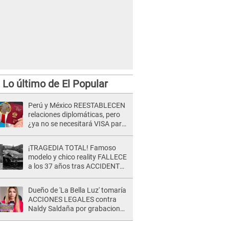
Lo último de El Popular
Perú y México REESTABLECEN
relaciones diplomáticas, pero
¿ya no se necesitará VISA para
viajar?
¡TRAGEDIA TOTAL! Famoso
modelo y chico reality FALLECE
a los 37 años tras ACCIDENTE
durante la grabación de un
comercial
Dueño de 'La Bella Luz' tomaría
ACCIONES LEGALES contra
Naldy Saldaña por grabaciones
en su casa: "Lo determinará la
justicia"