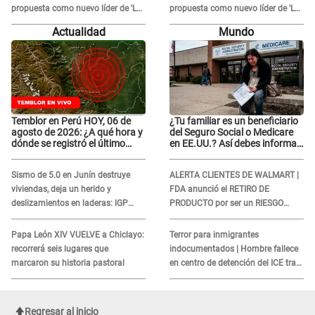
propuesta como nuevo líder de 'La
propuesta como nuevo líder de 'La
Bella Luz' tras denuncia: "Otro tipo
Bella Luz' tras denuncia: "Otro tipo
Actualidad
Mundo
de ley..."
de ley..."
Temblor en Perú HOY, 06 de
¿Tu familiar es un beneficiario
agosto de 2026: ¿A qué hora y
del Seguro Social o Medicare
dónde se registró el último
en EE.UU.? Así debes informar
sismo, según IGP?
sobre su muerte para EVITAR
COBROS
Sismo de 5.0 en Junín destruye
ALERTA CLIENTES DE WALMART |
viviendas, deja un herido y
FDA anunció el RETIRO DE
deslizamientos en laderas: IGP
PRODUCTO por ser un RIESGO
alerta sobre posibles réplicas
MORTAL para consumidores: ¿Cuál
es?
Papa León XIV VUELVE a Chiclayo:
Terror para inmigrantes
recorrerá seis lugares que
indocumentados | Hombre fallece
marcaron su historia pastoral
en centro de detención del ICE tras
sufrir una "emergencia médica"
Regresar al inicio