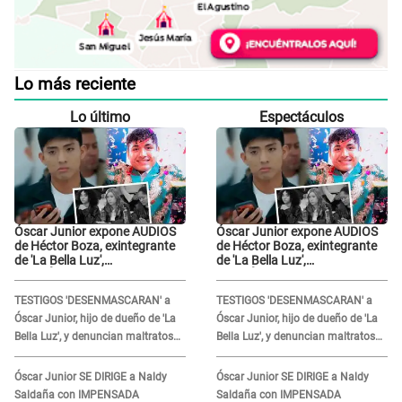
Lo más reciente
Lo último
Espectáculos
Óscar Junior expone AUDIOS
Óscar Junior expone AUDIOS
de Héctor Boza, exintegrante
de Héctor Boza, exintegrante
de 'La Bella Luz',
de 'La Bella Luz',
BURLÁNDOSE de Anely Dávila
BURLÁNDOSE de Anely Dávila
tras acusarlo de maltrato:
tras acusarlo de maltrato:
TESTIGOS 'DESENMASCARAN' a
TESTIGOS 'DESENMASCARAN' a
"Grábame..."
"Grábame..."
Óscar Junior, hijo de dueño de 'La
Óscar Junior, hijo de dueño de 'La
Bella Luz', y denuncian maltratos
Bella Luz', y denuncian maltratos
en la orquesta: "Los humilla..."
en la orquesta: "Los humilla..."
Óscar Junior SE DIRIGE a Naldy
Óscar Junior SE DIRIGE a Naldy
Saldaña con IMPENSADA
Saldaña con IMPENSADA