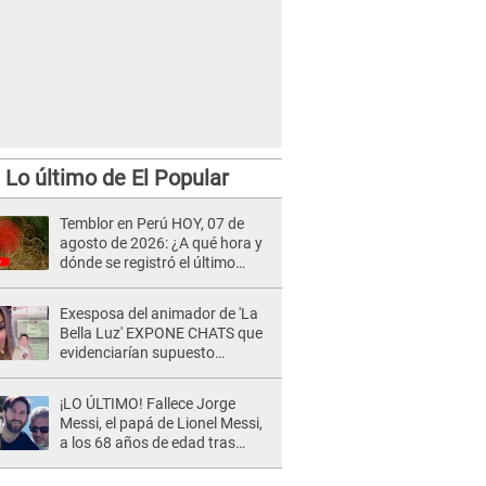
Lo último de El Popular
Temblor en Perú HOY, 07 de
agosto de 2026: ¿A qué hora y
dónde se registró el último
sismo, según IGP?
Exesposa del animador de 'La
Bella Luz' EXPONE CHATS que
evidenciarían supuesto
romance clandestino con Naldy
Saldaña, pese a tener pareja
¡LO ÚLTIMO! Fallece Jorge
Messi, el papá de Lionel Messi,
a los 68 años de edad tras
atravesar larga enfermedad