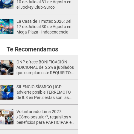
10 de Julio al 31 de Agosto en
el Jockey Club-Surco
La Casa de Timoteo 2026: Del
17 de Julio al 30 de Agosto en
Mega Plaza - Independencia
Te Recomendamos
ONP ofrece BONIFICACIÓN
ADICIONAL del 25% a jubilados
que cumplan este REQUISITO:
revisa si accedes aquí
SILENCIO SÍSMICO | IGP
advierte posible TERREMOTO
de 8.8 en Perú: estas son las
zonas más expuestas
Voluntariado Lima 2027:
¿Cómo postular?, requisitos y
beneficios para PARTICIPAR en
los Juegos Panamericanos