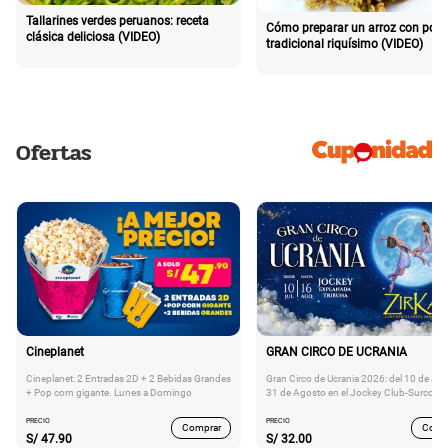
Tallarines verdes peruanos: receta
Cómo preparar un arroz con poll
clásica deliciosa (VIDEO)
tradicional riquísimo (VIDEO)
Ofertas
Cineplanet
GRAN CIRCO DE UCRANIA
Cineplanet: 2 Entradas 2D + 2 Bebidas Grandes
Gran Circo de Ucrania 2026: del 10 de Juli
+ Pop corn gigante. Lunes a Domingo
31 de Agosto en el Jockey Club-Surco
PRECIO
PRECIO
Comprar
Comp
S/
47.90
S/
32.00