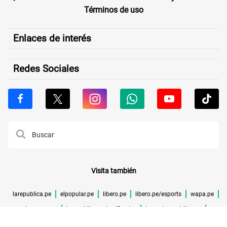
Términos de uso
Enlaces de interés
Redes Sociales
Visita también
larepublica.pe
elpopular.pe
libero.pe
libero.pe/esports
wapa.pe
buenazo.pe
larepublica.pe/verificador
lrmas.larepublica.pe
cuponidad.pe