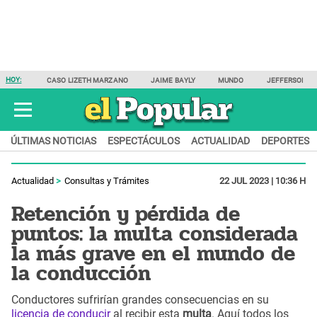
HOY:
CASO LIZETH MARZANO
JAIME BAYLY
MUNDO
JEFFERSON F
ÚLTIMAS NOTICIAS
ESPECTÁCULOS
ACTUALIDAD
DEPORTES
Actualidad
Consultas y Trámites
22 JUL 2023 | 10:36 H
Retención y pérdida de
puntos: la multa considerada
la más grave en el mundo de
la conducción
Conductores sufrirían grandes consecuencias en su
licencia de conducir
al recibir esta
multa
. Aquí todos los