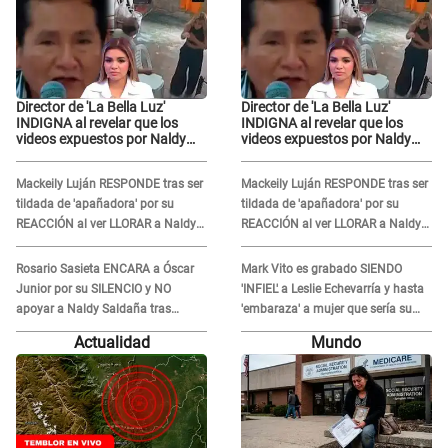
Director de 'La Bella Luz'
Director de 'La Bella Luz'
INDIGNA al revelar que los
INDIGNA al revelar que los
videos expuestos por Naldy
videos expuestos por Naldy
Saldaña pueden ser
Saldaña pueden ser
EDITADOS: "Yo tengo sus dos
EDITADOS: "Yo tengo sus dos
Mackeily Luján RESPONDE tras ser
Mackeily Luján RESPONDE tras ser
visitas..."
visitas..."
tildada de 'apañadora' por su
tildada de 'apañadora' por su
REACCIÓN al ver LLORAR a Naldy
REACCIÓN al ver LLORAR a Naldy
Saldaña tras acoso: "No sabía la
Saldaña tras acoso: "No sabía la
magnitud"
magnitud"
Rosario Sasieta ENCARA a Óscar
Mark Vito es grabado SIENDO
Junior por su SILENCIO y NO
'INFIEL' a Leslie Echevarría y hasta
apoyar a Naldy Saldaña tras
'embaraza' a mujer que sería su
denuncia en 'La Bella Luz': "¿Te
AMANTE: "¡Eres un desgraciado! "
Actualidad
Mundo
comieron la lengua?"