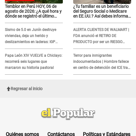
Temblor en Perú HOY, 06 de
¿Tu familiar es un beneficiario
agosto de 2026: ¿A qué hora y
del Seguro Social o Medicare
dónde se registró el último
en EE.UU.? Así debes informar
sismo, según IGP?
sobre su muerte para EVITAR
COBROS
Sismo de 5.0 en Junín destruye
ALERTA CLIENTES DE WALMART |
viviendas, deja un herido y
FDA anunció el RETIRO DE
deslizamientos en laderas: IGP
PRODUCTO por ser un RIESGO
alerta sobre posibles réplicas
MORTAL para consumidores: ¿Cuál
es?
Papa León XIV VUELVE a Chiclayo:
Terror para inmigrantes
recorrerá seis lugares que
indocumentados | Hombre fallece
marcaron su historia pastoral
en centro de detención del ICE tras
sufrir una "emergencia médica"
Regresar al inicio
Quiénes somos
Contáctanos
Políticas y Estándares