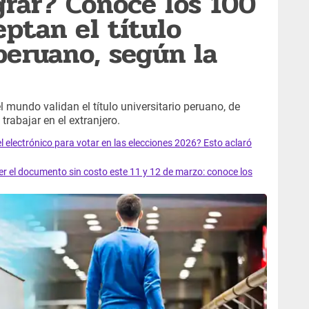
rar? Conoce los 100
eptan el título
peruano, según la
 mundo validan el título universitario peruano, de
rabajar en el extranjero.
el electrónico para votar en las elecciones 2026? Esto aclaró
 el documento sin costo este 11 y 12 de marzo: conoce los