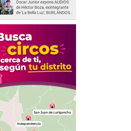
Óscar Junior expone AUDIOS
de Héctor Boza, exintegrante
de 'La Bella Luz', BURLÁNDOSE
de Anely Dávila tras acusarlo
de maltrato: "Grábame..."