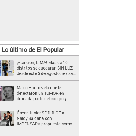
Lo último de El Popular
¡Atención, LIMA! Más de 10
distritos se quedarán SIN LUZ
desde este 5 de agosto: revisa
si el tuyo está en la lista
Mario Hart revela que le
detectaron un TUMOR en
delicada parte del cuerpo y
expone diagnóstico: "Dolores
muy fuertes..."
Óscar Junior SE DIRIGE a
Naldy Saldaña con
IMPENSADA propuesta como
nuevo líder de 'La Bella Luz' tras
denuncia: "Otro tipo de ley..."