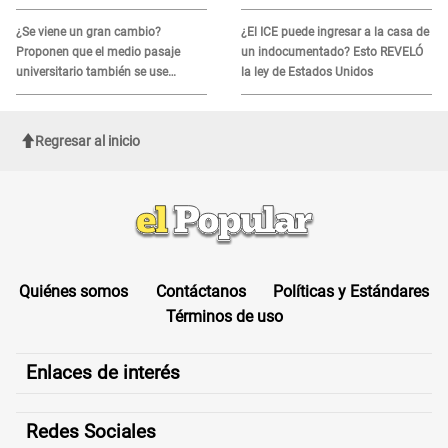
SEGURIDAD: Estas serán las
HORAS CRÍTICAS
¿Se viene un gran cambio?
¿El ICE puede ingresar a la casa de
Proponen que el medio pasaje
un indocumentado? Esto REVELÓ
universitario también se use
la ley de Estados Unidos
sábados, domingos y feriados
Regresar al inicio
Quiénes somos
Contáctanos
Políticas y Estándares
Términos de uso
Enlaces de interés
Redes Sociales