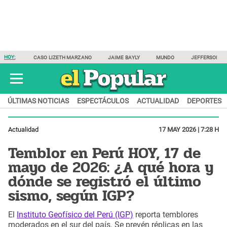
HOY:
CASO LIZETH MARZANO
JAIME BAYLY
MUNDO
JEFFERSON F
ÚLTIMAS NOTICIAS
ESPECTÁCULOS
ACTUALIDAD
DEPORTES
Actualidad
17 MAY 2026 | 7:28 H
Temblor en Perú HOY, 17 de
mayo de 2026: ¿A qué hora y
dónde se registró el último
sismo, según IGP?
El
Instituto Geofísico del Perú (IGP)
reporta temblores
moderados en el sur del país. Se prevén réplicas en las