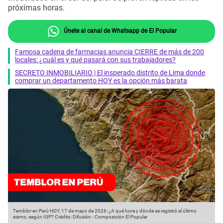
próximas horas.
Únete al canal de Whatsapp de El Popular
Famosa cadena de farmacias anuncia CIERRE de más de 200
locales: ¿cuál es y qué pasará con sus trabajadores?
SECRETO INMOBILIARIO | El insperado distrito de Lima donde
comprar un departamento HOY es la opción más barata
Temblor en Perú HOY, 17 de mayo de 2026: ¿A qué hora y dónde se registró el último
sismo, según IGP?
Crédito: Difusión - Composición El Popular