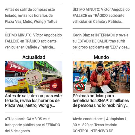
Bella Luz' y SE QUIEBRA:
Bella Luz' y SE QUIEBRA:
"Quieren tapar lo evidente..."
"Quieren tapar lo evidente..."
Antes de salir de compras este
ÚLTIMO MINUTO: Víctor Angobaldo
feriado, revisa los horarios de
FALLECE en TRÁGICO accidente
Plaza Vea, Metro, Wong y Tottus
vehicular en Cañete y Patricia
Alquinta lo confirma
ÚLTIMO MINUTO: Víctor Angobaldo
Kevin Díaz es INTERNADO y revela
FALLECE en TRÁGICO accidente
su ESTADO DE SALUD tras sufrir
vehicular en Cañete y Patricia
peligroso accidente en 'EEG' y caer
Alquinta lo confirma
desde altura de ocho metros
Actualidad
Mundo
Antes de salir de compras este
Pésimas noticias para
feriado, revisa los horarios de
beneficiarios SNAP: 5 millones
Plaza Vea, Metro, Wong y
de personas no lo recibirán y
Tottus
ESTOS INMIGRANTES ya no
califican
ATU anuncia CAMBIOS en el
Alerta conductores | Autopistas I-
transporte público por el FERIADO
30 e I-820 en Texas tendrán
del 6 de agosto
CONTROL INTENSIVO DE