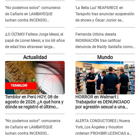
“No podemos solos”: comuneros
'La Bella Luz' REAPARECE en
de Cañaris en LAMBAYEQUE
Tarapoto tras anunciar suspensión
luchan contra INCENDIO
de shows y Óscar Junior se
FORESTAL que sigue avanzando
JUSTIFICA: "Por un error no vamos
a pagar todos"
¡LO ÚLTIMO! Fallece Jorge Messi, el
Fernanda Urbina desata
papá de Lionel Messi, a los 68 años
INDIGNACIÓN tras calificar
de edad tras atravesar larga
denuncia de Naldy Saldaña como
enfermedad
'acto bochornoso': "No es justo
Actualidad
Mundo
atacar a otra mujer"
Temblor en Perú HOY, 08 de
HORROR en Walmart |
agosto de 2026: ¿A qué hora y
Trabajador es DENUNCIADO
dónde se registró el último
por agresión sexual a una
sismo, según IGP?
cliente y su respuesta
INDIGNÓ A TODOS
“No podemos solos”: comuneros
ALERTA CONDUCTORES | Nueva
de Cañaris en LAMBAYEQUE
York, Los Ángeles y Houston
luchan contra INCENDIO
ordenan PROHIBIR LICENCIAS a
FORESTAL que sigue avanzando
quienes no presenten ESTE