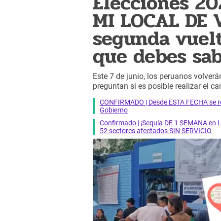
Elecciones 2
MI LOCAL DE 
segunda vuelt
que debes sa
Este 7 de junio, los peruanos volverá
preguntan si es posible realizar el c
CONFIRMADO | Desde ESTA FECHA se reab
Gobierno
Confirmado | ¡Sequía DE 1 SEMANA en Li
52 sectores afectados SIN SERVICIO