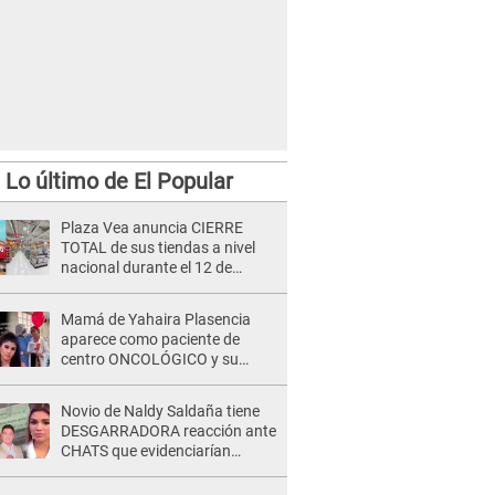
Lo último de El Popular
Plaza Vea anuncia CIERRE
TOTAL de sus tiendas a nivel
nacional durante el 12 de
agosto por este MOTIVO
Mamá de Yahaira Plasencia
aparece como paciente de
centro ONCOLÓGICO y su
hermano lanza DESGARRADOR
mensaje: "Hoy fue la última..."
Novio de Naldy Saldaña tiene
DESGARRADORA reacción ante
CHATS que evidenciarían
INFIDELIDAD con animador de
'La Bella Luz': "Se puso..."