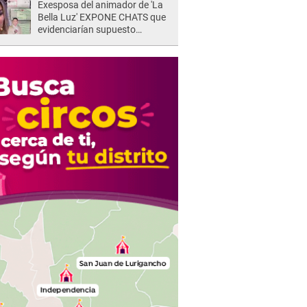
Exesposa del animador de 'La
Bella Luz' EXPONE CHATS que
evidenciarían supuesto
romance clandestino con Naldy
Saldaña, pese a tener pareja