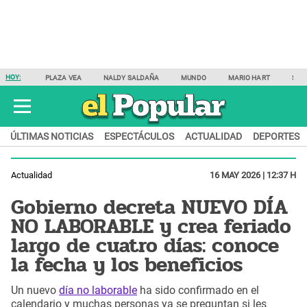
HOY:
PLAZA VEA
NALDY SALDAÑA
MUNDO
MARIO HART
SAM
ÚLTIMAS NOTICIAS
ESPECTÁCULOS
ACTUALIDAD
DEPORTES
Actualidad
16 MAY 2026 | 12:37 H
Gobierno decreta NUEVO DÍA
NO LABORABLE y crea feriado
largo de cuatro días: conoce
la fecha y los beneficios
Un nuevo
día no laborable
ha sido confirmado en el
calendario y muchas personas ya se preguntan si les