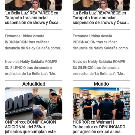
'La Bella Luz' REAPARECE en
'La Bella Luz' REAPARECE en
Tarapoto tras anunciar
Tarapoto tras anunciar
suspensión de shows y Óscar
suspensión de shows y Óscar
Junior se JUSTIFICA: "Por un
Junior se JUSTIFICA: "Por un
error no vamos a pagar todos"
error no vamos a pagar todos"
Fernanda Urbina desata
Fernanda Urbina desata
INDIGNACIÓN tras calificar
INDIGNACIÓN tras calificar
denuncia de Naldy Saldaña como
denuncia de Naldy Saldaña como
'acto bochornoso': "No es justo
'acto bochornoso': "No es justo
atacar a otra mujer"
atacar a otra mujer"
Novio de Naldy Saldaña ROMPE
Novio de Naldy Saldaña ROMPE
SU SILENCIO tras denuncia a
SU SILENCIO tras denuncia a
exdirector de 'La Bella Luz': "Me
exdirector de 'La Bella Luz': "Me
basta con que ella esté bien"
basta con que ella esté bien"
Actualidad
Mundo
ONP ofrece BONIFICACIÓN
HORROR en Walmart |
ADICIONAL del 25% a
Trabajador es DENUNCIADO
jubilados que cumplan este
por agresión sexual a una