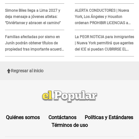
REQUISITO: revisa si accedes
cliente y su respuesta
aquí
INDIGNÓ A TODOS
Simone Biles llega a Lima 2027 y
ALERTA CONDUCTORES | Nueva
deja mensaje a jóvenes atletas:
York, Los Ángeles y Houston
“Diviértanse y abracen el camino”
ordenan PROHIBIR LICENCIAS a
quienes no presenten ESTE
DOCUMENTO
Familias afectadas por sismo en
La PEOR NOTICIA para inmigrantes
Junín podrán obtener títulos de
| Nueva York permitirá que agentes
propiedad tras importante acuerdo
del ICE si puedan CUBRIRSE EL
de Cofopri
ROSTRO
Regresar al inicio
Quiénes somos
Contáctanos
Políticas y Estándares
Términos de uso