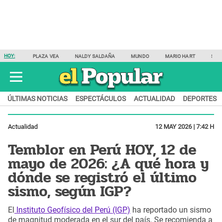
HOY:
PLAZA VEA
NALDY SALDAÑA
MUNDO
MARIO HART
SAM
ÚLTIMAS NOTICIAS
ESPECTÁCULOS
ACTUALIDAD
DEPORTES
Actualidad
12 MAY 2026 | 7:42 H
Temblor en Perú HOY, 12 de
mayo de 2026: ¿A qué hora y
dónde se registró el último
sismo, según IGP?
El
Instituto Geofísico del Perú (IGP)
ha reportado un sismo
de magnitud moderada en el sur del país. Se recomienda a