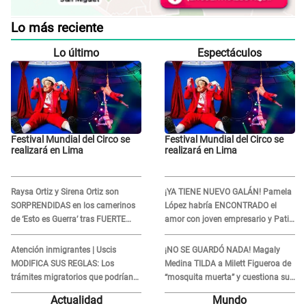
Lo más reciente
Lo último
Espectáculos
Festival Mundial del Circo se
Festival Mundial del Circo se
realizará en Lima
realizará en Lima
Raysa Ortiz y Sirena Ortiz son
¡YA TIENE NUEVO GALÁN! Pamela
SORPRENDIDAS en los camerinos
López habría ENCONTRADO el
de ‘Esto es Guerra’ tras FUERTE
amor con joven empresario y Pati
ENFRENTAMIENTO con Gabriel
Lorena la ECHA en VIVO
Moisés: “Gracias”
Atención inmigrantes | Uscis
¡NO SE GUARDÓ NADA! Magaly
MODIFICA SUS REGLAS: Los
Medina TILDA a Milett Figueroa de
trámites migratorios que podrían
“mosquita muerta” y cuestiona su
necesitar tu prueba de ADN
RECONCILIACIÓN con Marcelo
Actualidad
Mundo
Tinelli en TV argentina