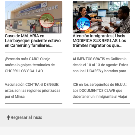
Caso de MALARIA en
Atención inmigrantes | Uscis
Lambayeque: paciente estuvo
MODIFICA SUS REGLAS: Los
en Camerún y familiares
trámites migratorios que
denuncian demora en
podrían necesitar tu prueba de
tratamiento
ADN
¡Pescado más CARO! Oleaje
ALIMENTOS GRATIS en California
anómalo golpea terminales de
desde el 10 al 13 de agosto: Estos
CHORRILLOS Y CALLAO
son los LUGARES y horarios para
recibir la ayuda
Vacunación CONTRA el DENGUE:
ICE en los aeropuertos de EE.UU.:
estas son las regiones priorizadas
Los DOCUMENTOS CLAVE que
por el Minsa
debe tener un inmigrante al viajar
Regresar al inicio