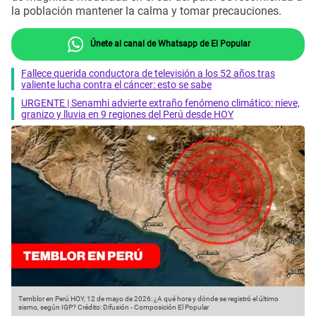
la población mantener la calma y tomar precauciones.
Únete al canal de Whatsapp de El Popular
Fallece querida conductora de televisión a los 52 años tras
valiente lucha contra el cáncer: esto se sabe
URGENTE | Senamhi advierte extraño fenómeno climático: nieve,
granizo y lluvia en 9 regiones del Perú desde HOY
Temblor en Perú HOY, 12 de mayo de 2026: ¿A qué hora y dónde se registró el último
sismo, según IGP?
Crédito: Difusión - Composición El Popular