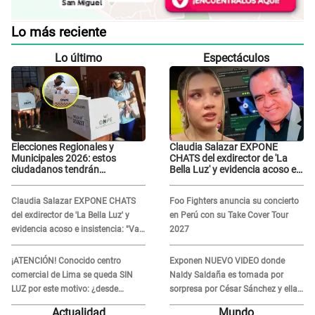
Lo más reciente
Lo último
Espectáculos
Elecciones Regionales y
Claudia Salazar EXPONE
Municipales 2026: estos
CHATS del exdirector de 'La
ciudadanos tendrán
Bella Luz' y evidencia acoso e
PRIORIDAD para votar el 4 de
insistencia: "Vas a estar
octubre
conmigo, no pasa nada"
Claudia Salazar EXPONE CHATS
Foo Fighters anuncia su concierto
del exdirector de 'La Bella Luz' y
en Perú con su Take Cover Tour
evidencia acoso e insistencia: "Vas
2027
a estar conmigo, no pasa nada"
¡ATENCIÓN! Conocido centro
Exponen NUEVO VIDEO donde
comercial de Lima se queda SIN
Naldy Saldaña es tomada por
LUZ por este motivo: ¿desde
sorpresa por César Sánchez y ella
cuándo atenderá?
evidencia su REACCIÓN: Le agarró
Actualidad
Mundo