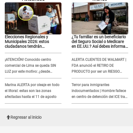
la mano
Elecciones Regionales y
¿Tu familiar es un beneficiario
Municipales 2026: estos
del Seguro Social o Medicare
ciudadanos tendrán
en EE.UU.? Así debes informar
PRIORIDAD para votar el 4 de
sobre su muerte para EVITAR
octubre
COBROS
¡ATENCIÓN! Conocido centro
ALERTA CLIENTES DE WALMART |
comercial de Lima se queda SIN
FDA anunció el RETIRO DE
LUZ por este motivo: ¿desde
PRODUCTO por ser un RIESGO
cuándo atenderá?
MORTAL para consumidores: ¿Cuál
es?
Marina ALERTA por oleaje en todo
Terror para inmigrantes
el litoral: estas son las zonas
indocumentados | Hombre fallece
afectadas hasta el 11 de agosto
en centro de detención del ICE tras
sufrir una "emergencia médica"
Regresar al inicio