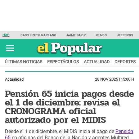
HOY:
CASO LIZETH MARZANO
JAIME BAYLY
MUNDO
JEFFERSON F
ÚLTIMAS NOTICIAS
ESPECTÁCULOS
ACTUALIDAD
DEPORTES
Actualidad
28 NOV 2025 | 15:00 H
Pensión 65 inicia pagos desde
el 1 de diciembre: revisa el
CRONOGRAMA oficial
autorizado por el MIDIS
Desde el 1 de diciembre, el MIDIS inicia el pago de
Pensión
65
en oficinas del Banco de la Nación y agentes Multired,