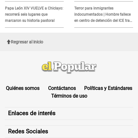
alerta sobre posibles réplicas
MORTAL para consumidores: ¿Cuál
es?
Papa León XIV VUELVE a Chiclayo:
Terror para inmigrantes
recorrerá seis lugares que
indocumentados | Hombre fallece
marcaron su historia pastoral
en centro de detención del ICE tras
sufrir una "emergencia médica"
Regresar al inicio
Quiénes somos
Contáctanos
Políticas y Estándares
Términos de uso
Enlaces de interés
Redes Sociales