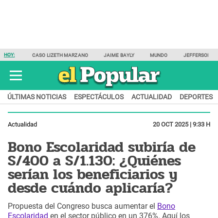
HOY:
CASO LIZETH MARZANO
JAIME BAYLY
MUNDO
JEFFERSON F
ÚLTIMAS NOTICIAS
ESPECTÁCULOS
ACTUALIDAD
DEPORTES
Actualidad
20 OCT 2025 | 9:33 H
Bono Escolaridad subiría de
S/400 a S/1.130: ¿Quiénes
serían los beneficiarios y
desde cuándo aplicaría?
Propuesta del Congreso busca aumentar el
Bono
Escolaridad
en el sector público en un 376%. Aquí los