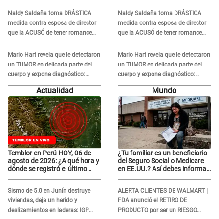
en 'La Bella Luz' tras caso
en 'La Bella Luz' tras caso
Naldy Saldaña toma DRÁSTICA
Naldy Saldaña toma DRÁSTICA
Naldy Saldaña
Naldy Saldaña
medida contra esposa de director
medida contra esposa de director
que la ACUSÓ de tener romance
que la ACUSÓ de tener romance
con él: "Muy triste..."
con él: "Muy triste..."
Mario Hart revela que le detectaron
Mario Hart revela que le detectaron
un TUMOR en delicada parte del
un TUMOR en delicada parte del
cuerpo y expone diagnóstico:
cuerpo y expone diagnóstico:
"Dolores muy fuertes..."
"Dolores muy fuertes..."
Actualidad
Mundo
Temblor en Perú HOY, 06 de
¿Tu familiar es un beneficiario
agosto de 2026: ¿A qué hora y
del Seguro Social o Medicare
dónde se registró el último
en EE.UU.? Así debes informar
sismo, según IGP?
sobre su muerte para EVITAR
COBROS
Sismo de 5.0 en Junín destruye
ALERTA CLIENTES DE WALMART |
viviendas, deja un herido y
FDA anunció el RETIRO DE
deslizamientos en laderas: IGP
PRODUCTO por ser un RIESGO