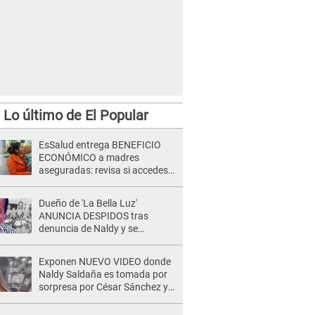
Lo último de El Popular
EsSalud entrega BENEFICIO
ECONÓMICO a madres
aseguradas: revisa si accedes
al subsidio con tu DNI
Dueño de 'La Bella Luz'
ANUNCIA DESPIDOS tras
denuncia de Naldy y se
pronuncia sobre cantantes:
"Mis chicas están siendo
Exponen NUEVO VIDEO donde
vulneradas"
Naldy Saldaña es tomada por
sorpresa por César Sánchez y
ella evidencia su REACCIÓN: Le
agarró la mano