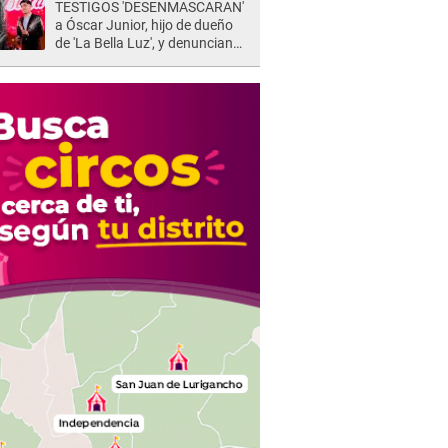
TESTIGOS 'DESENMASCARAN'
a Óscar Junior, hijo de dueño
de 'La Bella Luz', y denuncian
maltratos en la orquesta: "Los
humilla..."