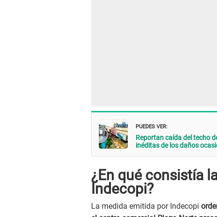
PUEDES VER:
Reportan caída del techo d
inéditas de los daños ocas
¿En qué consistía l
Indecopi?
La medida emitida por Indecopi
orden