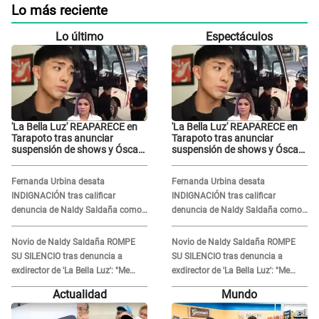
Lo más reciente
Lo último
Espectáculos
'La Bella Luz' REAPARECE en
'La Bella Luz' REAPARECE en
Tarapoto tras anunciar
Tarapoto tras anunciar
suspensión de shows y Óscar
suspensión de shows y Óscar
Junior se JUSTIFICA: "Por un
Junior se JUSTIFICA: "Por un
error no vamos a pagar todos"
error no vamos a pagar todos"
Fernanda Urbina desata
Fernanda Urbina desata
INDIGNACIÓN tras calificar
INDIGNACIÓN tras calificar
denuncia de Naldy Saldaña como
denuncia de Naldy Saldaña como
'acto bochornoso': "No es justo
'acto bochornoso': "No es justo
atacar a otra mujer"
atacar a otra mujer"
Novio de Naldy Saldaña ROMPE
Novio de Naldy Saldaña ROMPE
SU SILENCIO tras denuncia a
SU SILENCIO tras denuncia a
exdirector de 'La Bella Luz': "Me
exdirector de 'La Bella Luz': "Me
basta con que ella esté bien"
basta con que ella esté bien"
Actualidad
Mundo