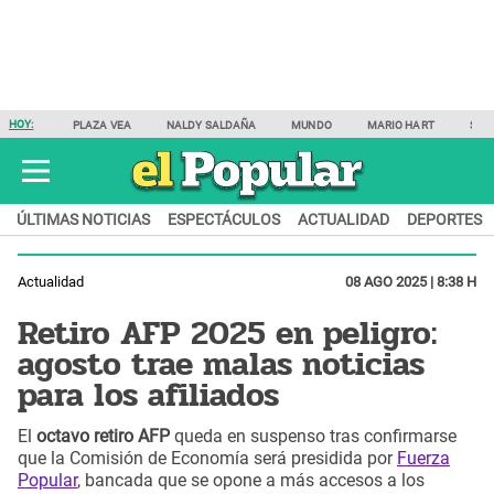
HOY:
PLAZA VEA
NALDY SALDAÑA
MUNDO
MARIO HART
SAM
ÚLTIMAS NOTICIAS
ESPECTÁCULOS
ACTUALIDAD
DEPORTES
Actualidad
08 AGO 2025 | 8:38 H
Retiro AFP 2025 en peligro:
agosto trae malas noticias
para los afiliados
El
octavo retiro AFP
queda en suspenso tras confirmarse
que la Comisión de Economía será presidida por
Fuerza
Popular
, bancada que se opone a más accesos a los