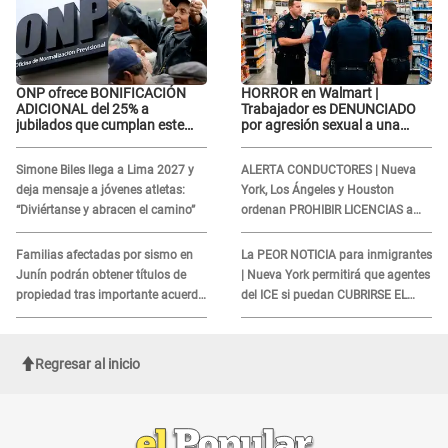
ONP ofrece BONIFICACIÓN
HORROR en Walmart |
ADICIONAL del 25% a
Trabajador es DENUNCIADO
jubilados que cumplan este
por agresión sexual a una
REQUISITO: revisa si accedes
cliente y su respuesta
aquí
INDIGNÓ A TODOS
Simone Biles llega a Lima 2027 y
ALERTA CONDUCTORES | Nueva
deja mensaje a jóvenes atletas:
York, Los Ángeles y Houston
“Diviértanse y abracen el camino”
ordenan PROHIBIR LICENCIAS a
quienes no presenten ESTE
DOCUMENTO
Familias afectadas por sismo en
La PEOR NOTICIA para inmigrantes
Junín podrán obtener títulos de
| Nueva York permitirá que agentes
propiedad tras importante acuerdo
del ICE si puedan CUBRIRSE EL
de Cofopri
ROSTRO
Regresar al inicio