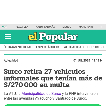
HOY:
PLAZA VEA
NALDY SALDAÑA
MUNDO
MARIO HART
SAM
ÚLTIMAS NOTICIAS
ESPECTÁCULOS
ACTUALIDAD
DEPORTES
Actualidad
01 JUL 2025 | 13:19 H
Surco retira 27 vehículos
informales que tenían más de
S/270 000 en multa
La ATU, la
Municipalidad de Surco
y la PNP intervinieron
entre las avenidas Ayacucho y Santiago de Surco.