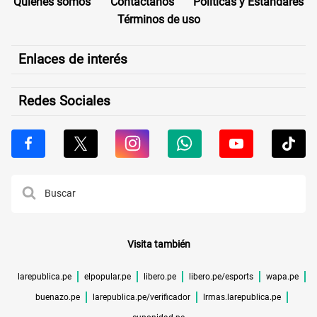
Quiénes somos
Contáctanos
Políticas y Estándares
Términos de uso
Enlaces de interés
Redes Sociales
Visita también
larepublica.pe
elpopular.pe
libero.pe
libero.pe/esports
wapa.pe
buenazo.pe
larepublica.pe/verificador
lrmas.larepublica.pe