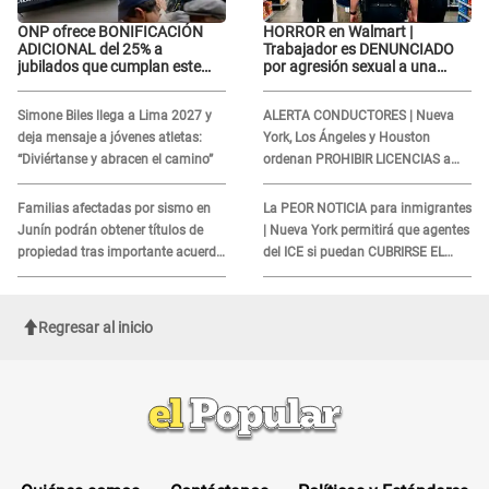
ONP ofrece BONIFICACIÓN
HORROR en Walmart |
ADICIONAL del 25% a
Trabajador es DENUNCIADO
jubilados que cumplan este
por agresión sexual a una
REQUISITO: revisa si accedes
cliente y su respuesta
aquí
INDIGNÓ A TODOS
Simone Biles llega a Lima 2027 y
ALERTA CONDUCTORES | Nueva
deja mensaje a jóvenes atletas:
York, Los Ángeles y Houston
“Diviértanse y abracen el camino”
ordenan PROHIBIR LICENCIAS a
quienes no presenten ESTE
DOCUMENTO
Familias afectadas por sismo en
La PEOR NOTICIA para inmigrantes
Junín podrán obtener títulos de
| Nueva York permitirá que agentes
propiedad tras importante acuerdo
del ICE si puedan CUBRIRSE EL
de Cofopri
ROSTRO
Regresar al inicio