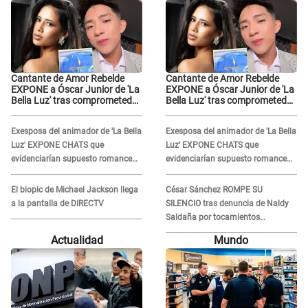
Cantante de Amor Rebelde
Cantante de Amor Rebelde
EXPONE a Óscar Junior de 'La
EXPONE a Óscar Junior de 'La
Bella Luz' tras comprometedor
Bella Luz' tras comprometedor
video y detalla
video y detalla
DESAGRADABLE momento:
DESAGRADABLE momento:
Exesposa del animador de 'La Bella
Exesposa del animador de 'La Bella
"Me hizo sentir incómoda"
"Me hizo sentir incómoda"
Luz' EXPONE CHATS que
Luz' EXPONE CHATS que
evidenciarían supuesto romance
evidenciarían supuesto romance
clandestino con Naldy Saldaña,
clandestino con Naldy Saldaña,
pese a tener pareja
pese a tener pareja
El biopic de Michael Jackson llega
César Sánchez ROMPE SU
a la pantalla de DIRECTV
SILENCIO tras denuncia de Naldy
Saldaña por tocamientos
indebidos: "Pido respetar la
Actualidad
Mundo
presunción de inocencia"