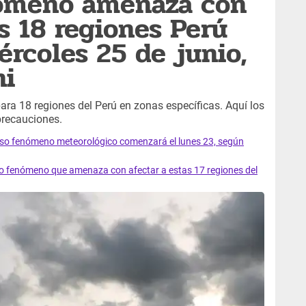
nómeno amenaza con
s 18 regiones Perú
ércoles 25 de junio,
hi
ara 18 regiones del Perú en zonas específicas. Aquí los
 precauciones.
roso fenómeno meteorológico comenzará el lunes 23, según
oso fenómeno que amenaza con afectar a estas 17 regiones del