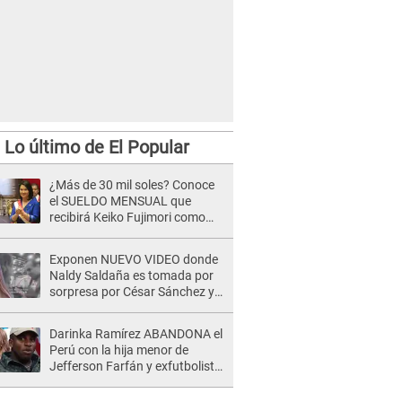
Lo último de El Popular
¿Más de 30 mil soles? Conoce
el SUELDO MENSUAL que
recibirá Keiko Fujimori como
Presidenta de la República
Exponen NUEVO VIDEO donde
Naldy Saldaña es tomada por
sorpresa por César Sánchez y
ella evidencia su REACCIÓN: Le
agarró la mano
Darinka Ramírez ABANDONA el
Perú con la hija menor de
Jefferson Farfán y exfutbolista
REACCIONA: "A ti que..."