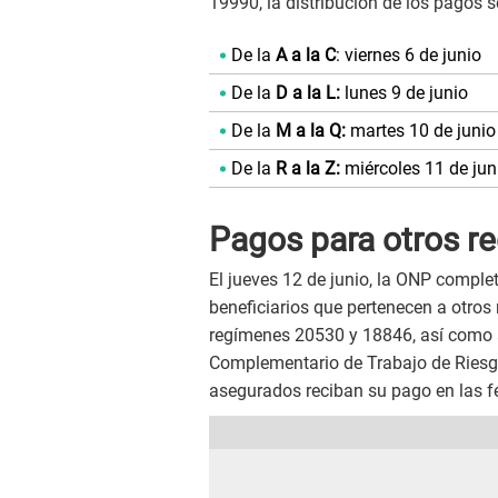
19990, la distribución de los pagos s
De la
A a la C
: viernes 6 de junio
De la
D a la L:
lunes 9 de junio
De la
M a la Q:
martes 10 de junio
De la
R a la Z:
miércoles 11 de jun
Pagos para otros r
El jueves 12 de junio, la ONP comple
beneficiarios que pertenecen a otros 
regímenes 20530 y 18846, así como 
Complementario de Trabajo de Riesgo
asegurados reciban su pago en las f