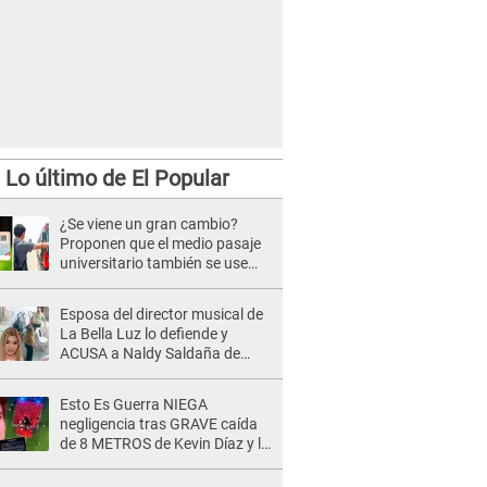
Lo último de El Popular
¿Se viene un gran cambio?
Proponen que el medio pasaje
universitario también se use
sábados, domingos y feriados
Esposa del director musical de
La Bella Luz lo defiende y
ACUSA a Naldy Saldaña de
tener una relación con él y
otros integrantes
Esto Es Guerra NIEGA
negligencia tras GRAVE caída
de 8 METROS de Kevin Díaz y lo
SEÑALAN: "No adoptó la
postura correcta"