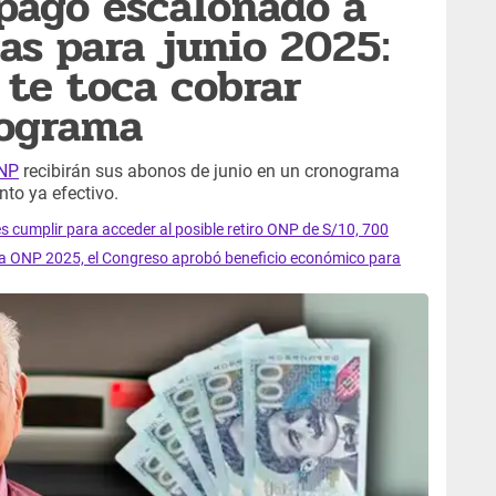
 pago escalonado a
as para junio 2025:
 te toca cobrar
nograma
NP
recibirán sus abonos de junio en un cronograma
nto ya efectivo.
es cumplir para acceder al posible retiro ONP de S/10, 700
y la ONP 2025, el Congreso aprobó beneficio económico para