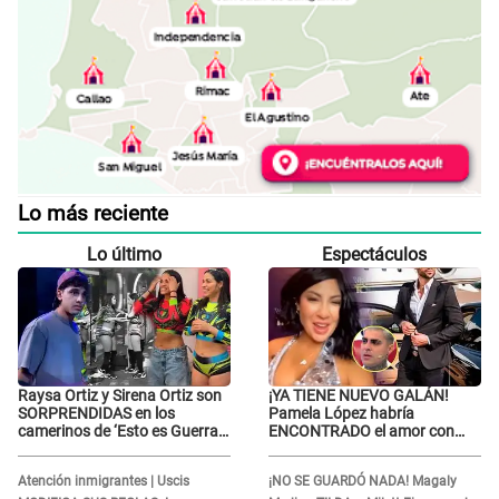
Lo más reciente
Lo último
Espectáculos
Raysa Ortiz y Sirena Ortiz son
¡YA TIENE NUEVO GALÁN!
SORPRENDIDAS en los
Pamela López habría
camerinos de ‘Esto es Guerra’
ENCONTRADO el amor con
tras FUERTE
joven empresario y Pati Lorena
ENFRENTAMIENTO con
la ECHA en VIVO
Atención inmigrantes | Uscis
¡NO SE GUARDÓ NADA! Magaly
Gabriel Moisés: “Gracias”