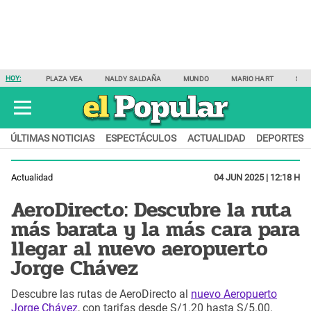
HOY:
PLAZA VEA
NALDY SALDAÑA
MUNDO
MARIO HART
SAM
ÚLTIMAS NOTICIAS
ESPECTÁCULOS
ACTUALIDAD
DEPORTES
Actualidad
04 JUN 2025 | 12:18 H
AeroDirecto: Descubre la ruta
más barata y la más cara para
llegar al nuevo aeropuerto
Jorge Chávez
Descubre las rutas de AeroDirecto al
nuevo Aeropuerto
Jorge Chávez
, con tarifas desde S/1.20 hasta S/5.00.