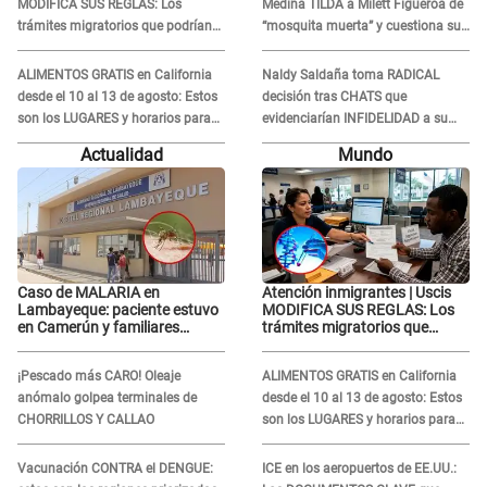
MODIFICA SUS REGLAS: Los
Medina TILDA a Milett Figueroa de
trámites migratorios que podrían
“mosquita muerta” y cuestiona su
necesitar tu prueba de ADN
RECONCILIACIÓN con Marcelo
Tinelli en TV argentina
ALIMENTOS GRATIS en California
Naldy Saldaña toma RADICAL
desde el 10 al 13 de agosto: Estos
decisión tras CHATS que
son los LUGARES y horarios para
evidenciarían INFIDELIDAD a su
recibir la ayuda
novio con animador de 'La Bella
Actualidad
Mundo
Luz': "Un día..."
Caso de MALARIA en
Atención inmigrantes | Uscis
Lambayeque: paciente estuvo
MODIFICA SUS REGLAS: Los
en Camerún y familiares
trámites migratorios que
denuncian demora en
podrían necesitar tu prueba de
tratamiento
ADN
¡Pescado más CARO! Oleaje
ALIMENTOS GRATIS en California
anómalo golpea terminales de
desde el 10 al 13 de agosto: Estos
CHORRILLOS Y CALLAO
son los LUGARES y horarios para
recibir la ayuda
Vacunación CONTRA el DENGUE:
ICE en los aeropuertos de EE.UU.: