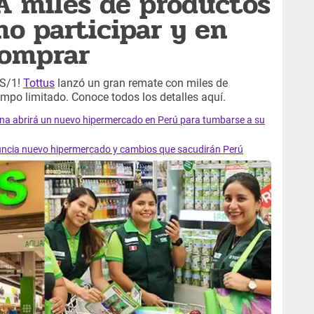
A miles de productos
mo participar y en
comprar
 S/1!
Tottus
lanzó un gran remate con miles de
tiempo limitado. Conoce todos los detalles aquí.
lena abrirá un nuevo hipermercado en Perú para tumbarse a su
nuncia nuevo hipermercado y cambios que sacudirán Perú