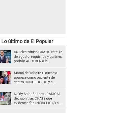
Lo último de El Popular
DNI electrónico GRATIS este 15
de agosto: requisitos y quiénes
podrán ACCEDER a la
campaña
Mamá de Yahaira Plasencia
aparece como paciente de
centro ONCOLÓGICO y su
hermano lanza DESGARRADOR
mensaje: "Hoy fue la última..."
Naldy Saldaña toma RADICAL
decisión tras CHATS que
evidenciarían INFIDELIDAD a
su novio con animador de 'La
Bella Luz': "Un día..."