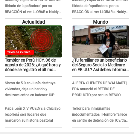
Mackeily Luján RESPONDE tras ser
Mackeily Luján RESPONDE tras ser
tildada de 'apañadora' por su
tildada de 'apañadora' por su
REACCIÓN al ver LLORAR a Naldy
REACCIÓN al ver LLORAR a Naldy
Saldaña tras acoso: "No sabía la
Saldaña tras acoso: "No sabía la
Actualidad
Mundo
magnitud"
magnitud"
Temblor en Perú HOY, 06 de
¿Tu familiar es un beneficiario
agosto de 2026: ¿A qué hora y
del Seguro Social o Medicare
dónde se registró el último
en EE.UU.? Así debes informar
sismo, según IGP?
sobre su muerte para EVITAR
COBROS
Sismo de 5.0 en Junín destruye
ALERTA CLIENTES DE WALMART |
viviendas, deja un herido y
FDA anunció el RETIRO DE
deslizamientos en laderas: IGP
PRODUCTO por ser un RIESGO
alerta sobre posibles réplicas
MORTAL para consumidores: ¿Cuál
es?
Papa León XIV VUELVE a Chiclayo:
Terror para inmigrantes
recorrerá seis lugares que
indocumentados | Hombre fallece
marcaron su historia pastoral
en centro de detención del ICE tras
sufrir una "emergencia médica"