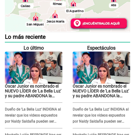
Lo más reciente
Lo último
Espectáculos
Óscar Junior es nombrado el
Óscar Junior es nombrado el
NUEVO LÍDER de 'La Bella Luz'
NUEVO LÍDER de 'La Bella Luz'
y su padre ABANDONA la
y su padre ABANDONA la
orquesta tras caso Naldy
orquesta tras caso Naldy
Saldaña: "Son errores..."
Saldaña: "Son errores..."
Dueño de 'La Bella Luz' INDIGNA al
Dueño de 'La Bella Luz' INDIGNA al
revelar que los videos expuestos
revelar que los videos expuestos
por Naldy Saldaña pueden ser
por Naldy Saldaña pueden ser
EDITADOS: "Yo tengo sus dos
EDITADOS: "Yo tengo sus dos
visitas..."
visitas..."